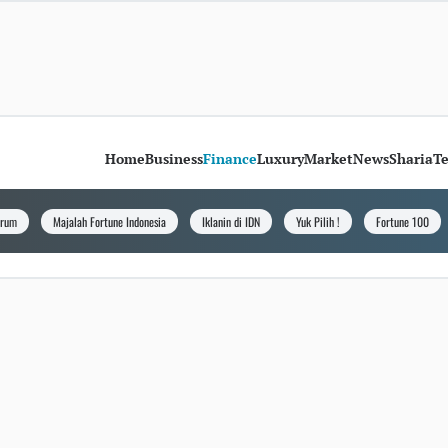
Home
Business
Finance
Luxury
Market
News
Sharia
T
orum
Majalah Fortune Indonesia
Iklanin di IDN
Yuk Pilih !
Fortune 100