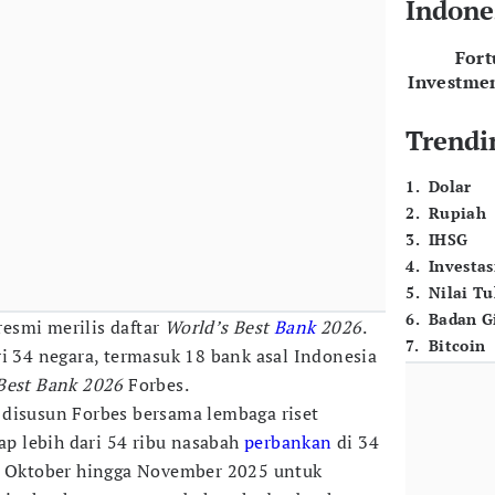
Indone
For
Investme
Trendi
1
.
Dolar
2
.
Rupiah
3
.
IHSG
4
.
Investas
5
.
Nilai T
6
.
Badan G
esmi merilis daftar
World’s Best
Bank
2026
.
7
.
Bitcoin
i 34 negara, termasuk 18 bank asal Indonesia
Best Bank 2026
Forbes.
 disusun Forbes bersama lembaga riset
dap lebih dari 54 ribu nasabah
perbankan
di 34
da Oktober hingga November 2025 untuk