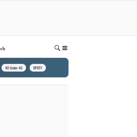
ech
40 Under 40
BPOTY