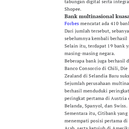
tabungan digital serta integ
Shopee.
Bank multinasional kuasa
Forbes
mencatat ada 410 bank
Dari jumlah tersebut, sebany
sebelumnya kembali berhasil
Selain itu, terdapat 19 bank
masing-masing negara.
Beberapa bank juga berhasil d
Banco Consorcio di Chili, Di
Zealand di Selandia Baru suk
Sejumlah perusahaan multinas
berhasil menduduki peringkat
peringkat pertama di Austria 
Belanda, Spanyol, dan Swiss.
Sementara itu, Citibank yang 
menempati posisi pertama di 
Arab, serta ketujuh di Amerika