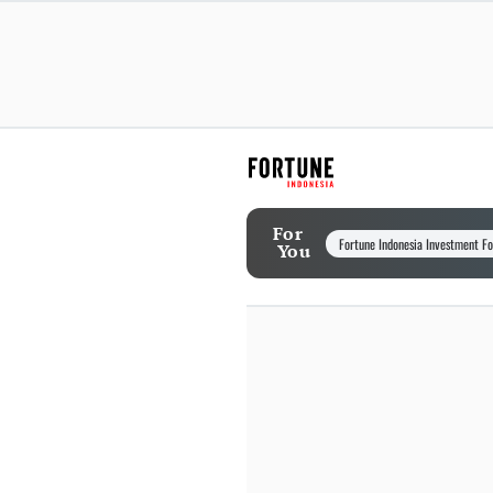
For
Fortune Indonesia Investment F
You