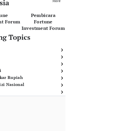
sia
More
tune
Pembicara
nt Forum
Fortune
Investment Forum
ng Topics
i
ukar Rupiah
izi Nasional