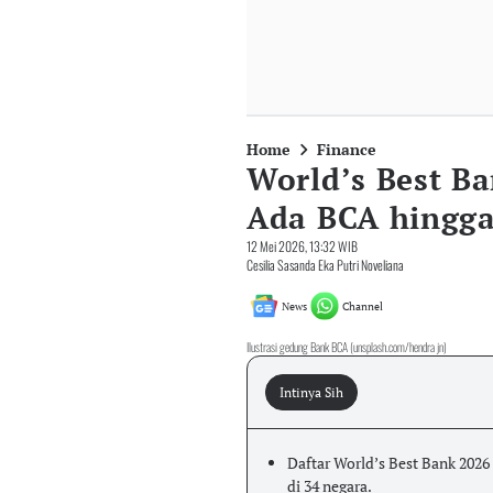
Home
Finance
World’s Best Ba
Ada BCA hingga
12 Mei 2026, 13:32 WIB
Cesilia Sasanda Eka Putri Noveliana
News
Channel
Ilustrasi gedung Bank BCA (unsplash.com/hendra jn)
Intinya Sih
Daftar World’s Best Bank 2026 
di 34 negara.