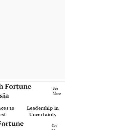
h Fortune
See
sia
More
aces to
Leadership in
est
Uncertainty
Fortune
See