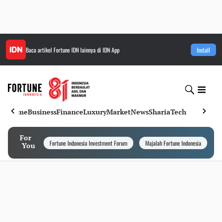
Baca artikel
Fortune IDN
lainnya di IDN App
Install
Home
Business
Finance
Luxury
Market
News
Sharia
Tech
For
Fortune Indonesia Investment Forum
Majalah Fortune Indonesia
I
You