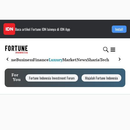
Baca artikel
Fortune IDN
lainnya di IDN App
Install
Home
Business
Finance
Luxury
Market
News
Sharia
Tech
For
Fortune Indonesia Investment Forum
Majalah Fortune Indonesia
I
You