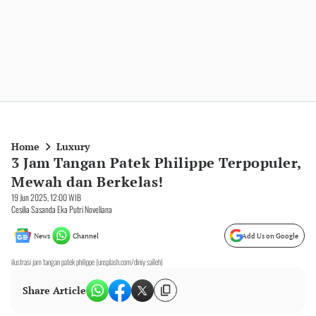
Home
Luxury
3 Jam Tangan Patek Philippe Terpopuler,
Mewah dan Berkelas!
19 Jun 2025, 12:00 WIB
Cesilia Sasanda Eka Putri Noveliana
News
Channel
Add Us on Google
ilustrasi jam tangan patek philippe (unsplash.com/diniy salleh)
Share Article