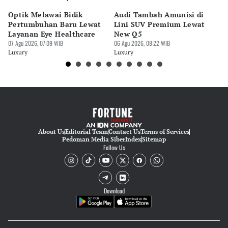
Optik Melawai Bidik
Audi Tambah Amunisi di
M
Pertumbuhan Baru Lewat
Lini SUV Premium Lewat
Pa
Layanan Eye Healthcare
New Q5
Pi
07 Agu 2026, 07:09 WIB
06 Agu 2026, 08:22 WIB
30 
Luxury
Luxury
Lu
About Us
Editorial Team
Contact Us
Terms of Services
Pedoman Media Siber
Index
Sitemap
Follow Us
Download