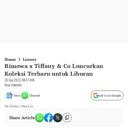
Home
Luxury
Rimowa x Tiffany & Co Luncurkan
Koleksi Terbaru untuk Liburan
26 Sep 2023, 08:57 WIB
Desy Yuliastuti
News
Channel
Add Us on Google
Dok. Rimowa x Tiffany & Co
Share Article