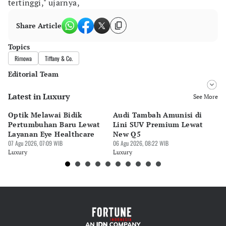
tertinggi," ujarnya,
Share Article
Topics
Rimowa
Tiffany & Co.
Editorial Team
Latest in Luxury
Editor
See More
Desy Yuliastuti
Optik Melawai Bidik
Audi Tambah Amunisi di
M
Editor
Pertumbuhan Baru Lewat
Lini SUV Premium Lewat
Pa
Pingit Aria
Layanan Eye Healthcare
New Q5
Pi
07 Agu 2026, 07:09 WIB
06 Agu 2026, 08:22 WIB
30 
Luxury
Luxury
Lu