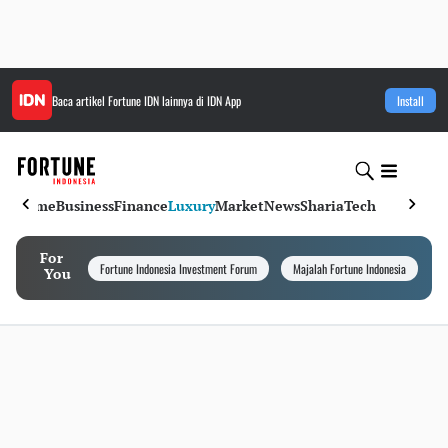
Baca artikel
Fortune IDN
lainnya di IDN App
Install
Home
Business
Finance
Luxury
Market
News
Sharia
Tech
For
Fortune Indonesia Investment Forum
Majalah Fortune Indonesia
I
You