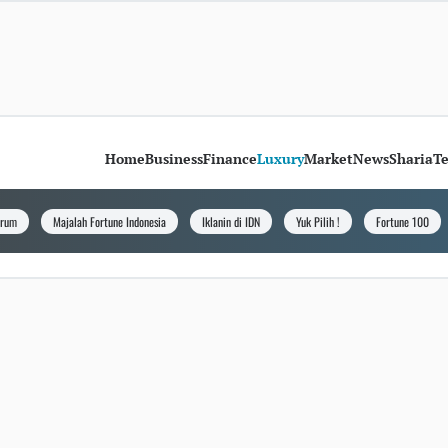
Home
Business
Finance
Luxury
Market
News
Sharia
T
orum
Majalah Fortune Indonesia
Iklanin di IDN
Yuk Pilih !
Fortune 100