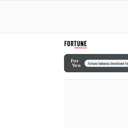
For
Fortune Indonesia Investment F
You