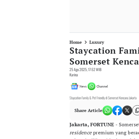
Home
Luxury
Staycation Fami
Somerset Kenca
25 Agu 2025, 17:52 WIB
Karina
News
Channel
Staycation Family & Pet Friendly di Somerset Kencana Jakarta
Share Article
Jakarta, FORTUNE
- Somerset
residence
premium yang berada