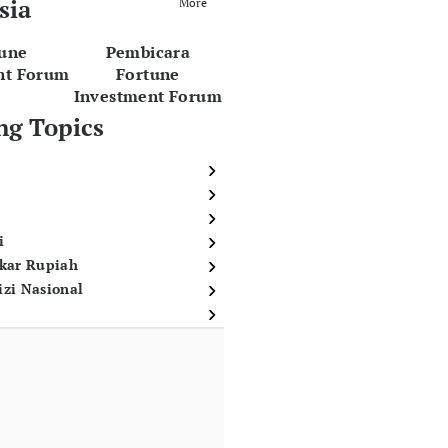
sia
More
tune
Pembicara
nt Forum
Fortune
Investment Forum
ng Topics
i
ukar Rupiah
izi Nasional