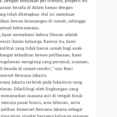
 Dengan kebijakan pet friendly, properti ini
araan berada di dalam kamar dengan
ang telah ditetapkan. Hal ini membuat
alkan hewan kesayangan di rumah, sehingga
 penuh kebersamaan.
a, kami memahami bahwa liburan adalah
rat ikatan keluarga. Karena itu, kami
ilitas yang tidak hanya ramah bagi anak-
 hangat kehadiran hewan peliharaan. Kami
pengalaman menginap yang personal, nyaman,
h berada di rumah sendiri,” ujar Bani
merset Kencana Jakarta.
cana Jakarta terletak pada lokasinya yang
Selatan. Dikelilingi oleh lingkungan yang
i menawarkan suasana asri di tengah hiruk-
menuju pusat bisnis, area hiburan, serta
njadikan Somerset Kencana Jakarta sebagai
 staycation singkat bersama keluarga maupun