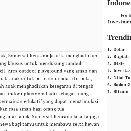
Indone
For
Investme
Trendi
1
.
Dolar
nak, Somerset Kencana Jakarta menghadirkan
2
.
Rupiah
ncang khusus untuk mendukung tumbuh
3
.
IHSG
ecil. Area outdoor playground yang aman dan
4
.
Investas
5
.
Nilai T
anak-anak untuk bermain di udara terbuka,
6
.
Badan G
h anak menghadirkan kesegaran di tengah
7
.
Bitcoin
lan, indoor playroom hadir sebagai ruang
permainan edukatif yang dapat menstimulasi
ikan rasa aman bagi orang tua.
ang anak-anak, Somerset Kencana Jakarta juga
mewa bagi tamu untuk membawa serta hewan