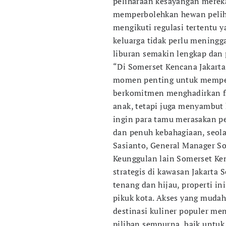
peliharaan kesayangan mereka.
memperbolehkan hewan pelih
mengikuti regulasi tertentu y
keluarga tidak perlu meningg
liburan semakin lengkap dan
“Di Somerset Kencana Jakart
momen penting untuk mempere
berkomitmen menghadirkan fas
anak, tetapi juga menyambut
ingin para tamu merasakan 
dan penuh kebahagiaan, seola
Sasianto, General Manager So
Keunggulan lain Somerset Ken
strategis di kawasan Jakarta 
tenang dan hijau, properti in
pikuk kota. Akses yang mudah 
destinasi kuliner populer me
pilihan sempurna, baik untuk