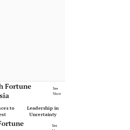
h Fortune
See
sia
More
aces to
Leadership in
est
Uncertainty
Fortune
See