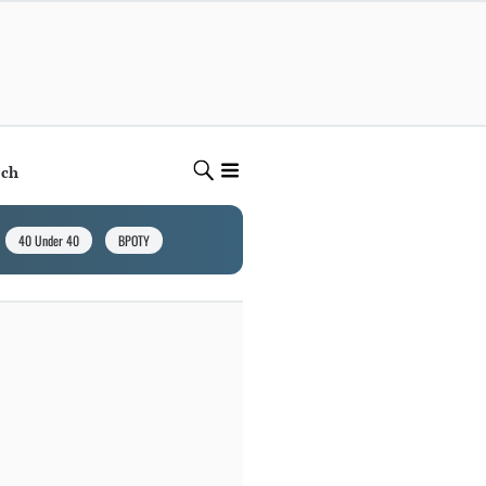
ech
40 Under 40
BPOTY