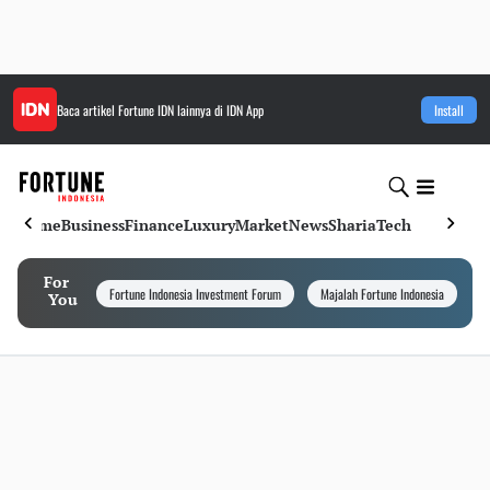
Baca artikel
Fortune IDN
lainnya di IDN App
Install
Home
Business
Finance
Luxury
Market
News
Sharia
Tech
For
Fortune Indonesia Investment Forum
Majalah Fortune Indonesia
I
You