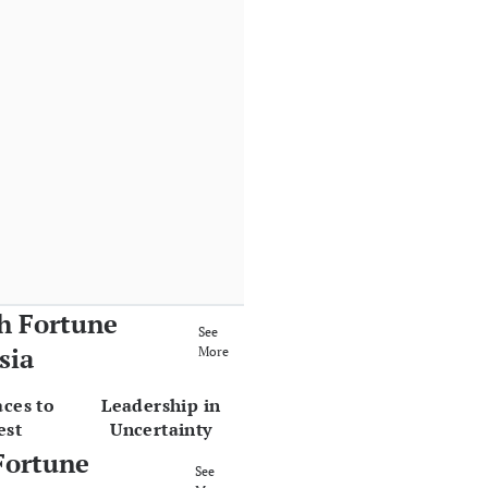
h Fortune
See
sia
More
aces to
Leadership in
est
Uncertainty
Fortune
See