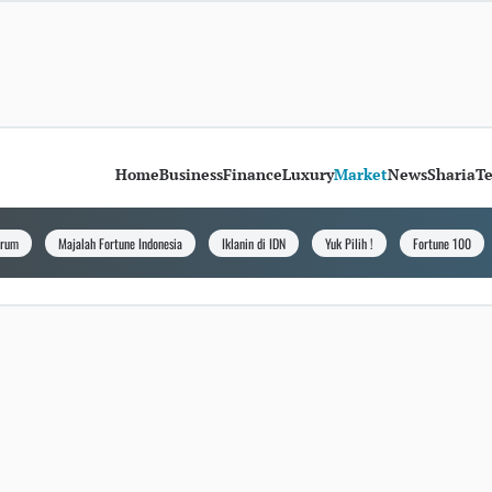
Home
Business
Finance
Luxury
Market
News
Sharia
T
orum
Majalah Fortune Indonesia
Iklanin di IDN
Yuk Pilih !
Fortune 100