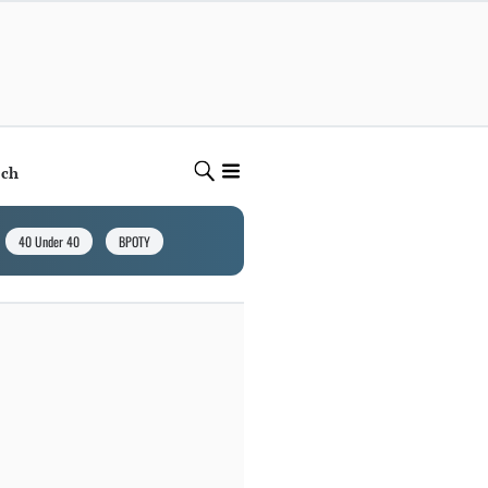
ech
40 Under 40
BPOTY