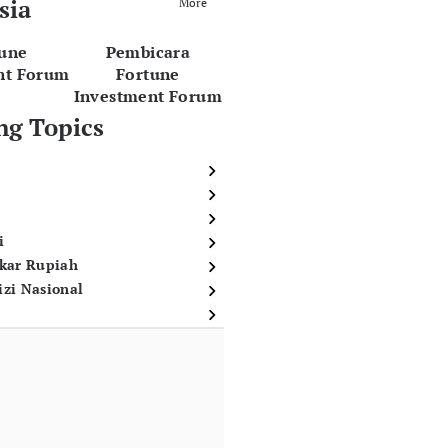
sia
More
tune
Pembicara
nt Forum
Fortune
Investment Forum
ng Topics
i
ukar Rupiah
izi Nasional