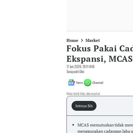
Home
Market
Fokus Pakai Ca
Ekspansi, MCAS
17 Jun 2026, 19:11 WIB
Tanayastri Dini
News
Channel
Motor listrik Volta, dok.mcash.id
Intinya Sih
MCAS memutuskan tidak memba
menggunakan cadangan laba un