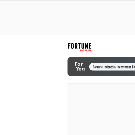
For
Fortune Indonesia Investment F
You