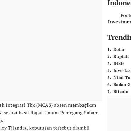
Indone
For
Investme
Trendi
1
.
Dolar
2
.
Rupiah
3
.
IHSG
4
.
Investas
5
.
Nilai T
6
.
Badan G
7
.
Bitcoin
sh Integrasi Tbk (MCAS) absen membagikan
5, sesuai hasil Rapat Umum Pemegang Saham
).
ey Tjiandra, keputusan tersebut diambil