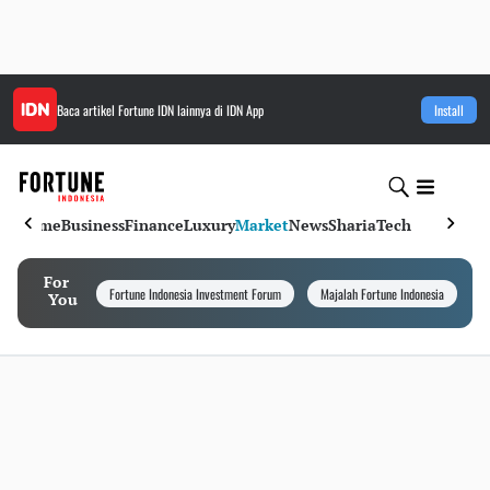
Baca artikel
Fortune IDN
lainnya di IDN App
Install
Home
Business
Finance
Luxury
Market
News
Sharia
Tech
For
Fortune Indonesia Investment Forum
Majalah Fortune Indonesia
I
You