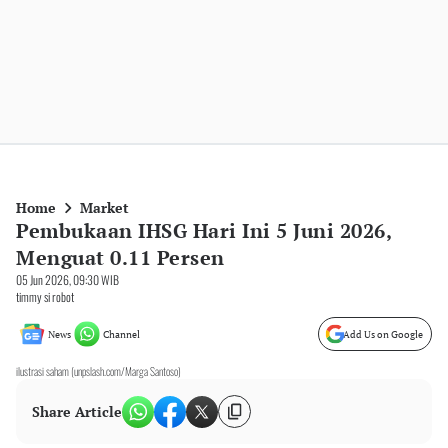
Home
Market
Pembukaan IHSG Hari Ini 5 Juni 2026,
Menguat 0.11 Persen
05 Jun 2026, 09:30 WIB
timmy si robot
News
Channel
Add Us on Google
ilustrasi saham (unpslash.com/Marga Santoso)
Share Article