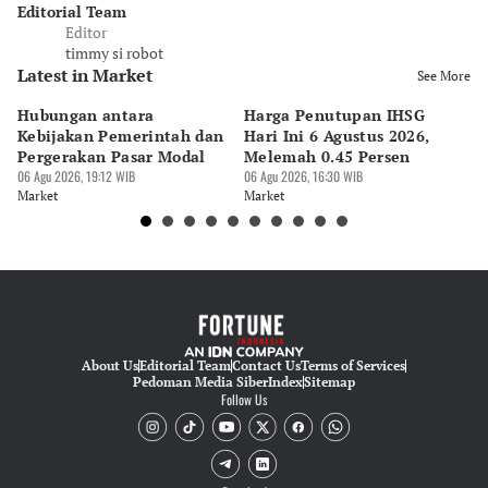
Editorial Team
Editor
timmy si robot
Latest in Market
See More
Hubungan antara
Harga Penutupan IHSG
RU
Kebijakan Pemerintah dan
Hari Ini 6 Agustus 2026,
Me
Pergerakan Pasar Modal
Melemah 0.45 Persen
Ya
06 Agu 2026, 19:12 WIB
06 Agu 2026, 16:30 WIB
T
06 
Market
Market
Ma
About Us
Editorial Team
Contact Us
Terms of Services
Pedoman Media Siber
Index
Sitemap
Follow Us