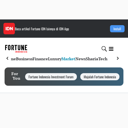
Baca artikel
Fortune IDN
lainnya di IDN App
Install
Home
Business
Finance
Luxury
Market
News
Sharia
Tech
For
Fortune Indonesia Investment Forum
Majalah Fortune Indonesia
I
You