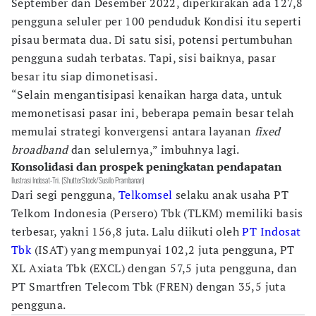
September dan Desember 2022, diperkirakan ada 127,8
pengguna seluler per 100 penduduk Kondisi itu seperti
pisau bermata dua. Di satu sisi, potensi pertumbuhan
pengguna sudah terbatas. Tapi, sisi baiknya, pasar
besar itu siap dimonetisasi.
“Selain mengantisipasi kenaikan harga data, untuk
memonetisasi pasar ini, beberapa pemain besar telah
memulai strategi konvergensi antara layanan
fixed
broadband
dan selulernya,” imbuhnya lagi.
Konsolidasi dan prospek peningkatan pendapatan
Ilustrasi Indosat-Tri. (ShutterStock/Susilo Prambanan)
Dari segi pengguna,
Telkomsel
selaku anak usaha PT
Telkom Indonesia (Persero) Tbk (TLKM) memiliki basis
terbesar, yakni 156,8 juta. Lalu diikuti oleh
PT Indosat
Tbk
(ISAT) yang mempunyai 102,2 juta pengguna, PT
XL Axiata Tbk (EXCL) dengan 57,5 juta pengguna, dan
PT Smartfren Telecom Tbk (FREN) dengan 35,5 juta
pengguna.