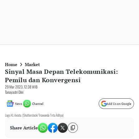
Home
Market
Sinyal Masa Depan Telekomunikasi:
Pemilu dan Konvergensi
29 Mar 2023, 12:38 WIB
Tanayastri Dini
News
Channel
Add Us on Google
Logo XL Axiata. (Shutterstock/Triawanda Tirta Aditya)
Share Article