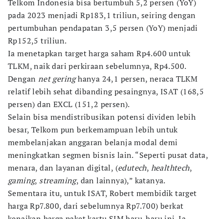
Telkom Indonesia bisa bertumbuh 5,2 persen (YoY)
pada 2023 menjadi Rp183,1 triliun, seiring dengan
pertumbuhan pendapatan 3,5 persen (YoY) menjadi
Rp152,5 triliun.
Ia menetapkan target harga saham Rp4.600 untuk
TLKM, naik dari perkiraan sebelumnya, Rp4.500.
Dengan
net gering
hanya 24,1 persen, neraca TLKM
relatif lebih sehat dibanding pesaingnya, ISAT (168,5
persen) dan EXCL (151,2 persen).
Selain bisa mendistribusikan potensi dividen lebih
besar, Telkom pun berkemampuan lebih untuk
membelanjakan anggaran belanja modal demi
meningkatkan segmen bisnis lain. “Seperti pusat data,
menara, dan layanan digital, (
edutech
,
healthtech
,
gaming
,
streaming
, dan lainnya),” katanya.
Sementara itu, untuk ISAT, Robert membidik target
harga Rp7.800, dari sebelumnya Rp7.700) berkat
kenaikan harga paket kartu SIM baru-baru ini. Ia