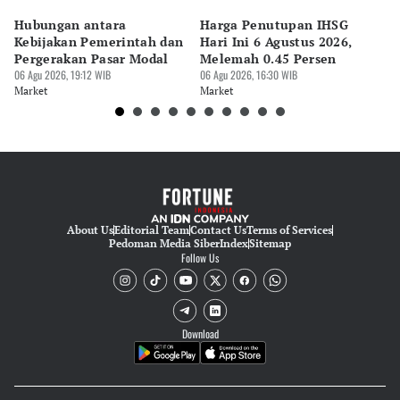
Pingit Aria
Hubungan antara
Harga Penutupan IHSG
RU
Editor
Kebijakan Pemerintah dan
Hari Ini 6 Agustus 2026,
Me
Tanayastri Dini
Pergerakan Pasar Modal
Melemah 0.45 Persen
Ya
06 Agu 2026, 19:12 WIB
06 Agu 2026, 16:30 WIB
T
06 
Market
Market
Ma
About Us
Editorial Team
Contact Us
Terms of Services
Pedoman Media Siber
Index
Sitemap
Follow Us
Download