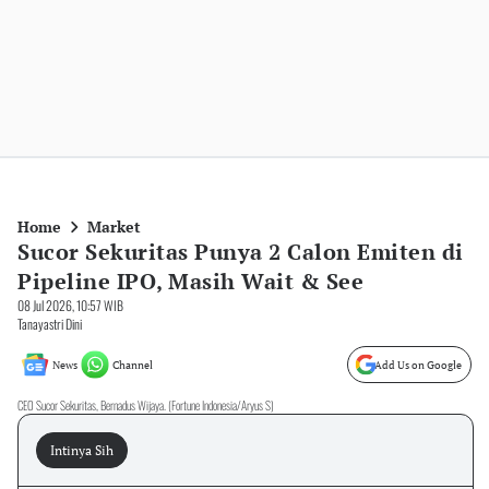
Home
Market
Sucor Sekuritas Punya 2 Calon Emiten di
Pipeline IPO, Masih Wait & See
08 Jul 2026, 10:57 WIB
Tanayastri Dini
News
Channel
Add Us on Google
CEO Sucor Sekuritas, Bernadus Wijaya. (Fortune Indonesia/Aryus S)
Intinya Sih