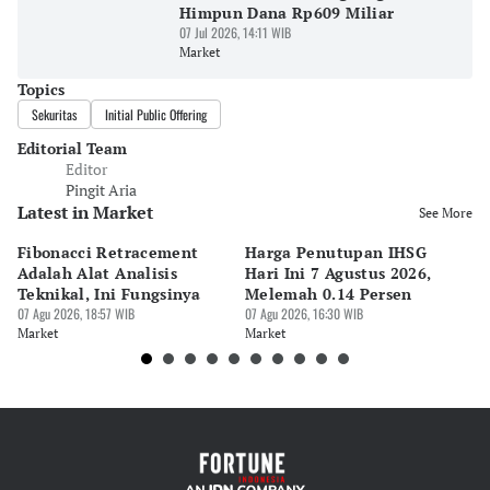
Himpun Dana Rp609 Miliar
07 Jul 2026, 14:11 WIB
Market
Topics
Sekuritas
Initial Public Offering
Editorial Team
Editor
Pingit Aria
Latest in Market
See More
Fibonacci Retracement
Harga Penutupan IHSG
Da
Adalah Alat Analisis
Hari Ini 7 Agustus 2026,
B
Teknikal, Ini Fungsinya
Melemah 0.14 Persen
Pe
07 Agu 2026, 18:57 WIB
07 Agu 2026, 16:30 WIB
M
07 
Market
Market
Ma