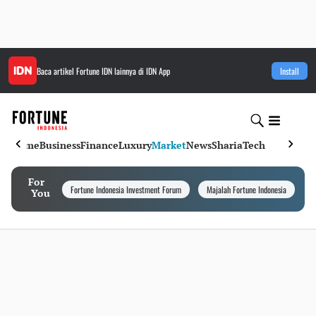
Baca artikel
Fortune IDN
lainnya di IDN App
Install
Home
Business
Finance
Luxury
Market
News
Sharia
Tech
For
Fortune Indonesia Investment Forum
Majalah Fortune Indonesia
I
You