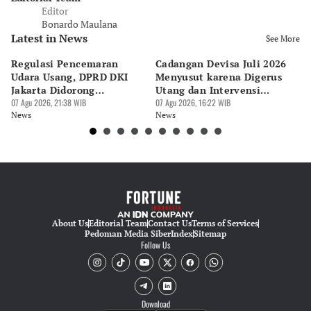
Editor
Bonardo Maulana
Latest in News
See More
Regulasi Pencemaran
Cadangan Devisa Juli 2026
S
Udara Usang, DPRD DKI
Menyusut karena Digerus
B
Jakarta Didorong
Utang dan Intervensi
Ta
Prioritaskan Revisi Perda
07 Agu 2026, 21:38 WIB
Rupiah
07 Agu 2026, 16:22 WIB
P
07 
News
News
Ne
About Us
Editorial Team
Contact Us
Terms of Services
Pedoman Media Siber
Index
Sitemap
Follow Us
Download