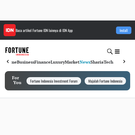
Baca artikel
Fortune IDN
lainnya di IDN App
Install
Home
Business
Finance
Luxury
Market
News
Sharia
Tech
For
Fortune Indonesia Investment Forum
Majalah Fortune Indonesia
I
You