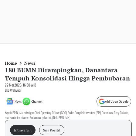
Home
News
180 BUMN Dirampingkan, Danantara
Tempuh Konsolidasi Hingga Pembubaran
22 Mei 2026, 16:30 WIB
Eko Wahyudi
News
Channel
Add Us on Google
Kepala BP BUMN sekaligus Chief Operating Officer (COO) Badan Pengelola Investasi (BPI) Danantara, Dony Oskaria,
saat sambutan di acara Pertamina, pekan ini. (Dok. BP BUMN)
Intinya Sih
Sisi Positif