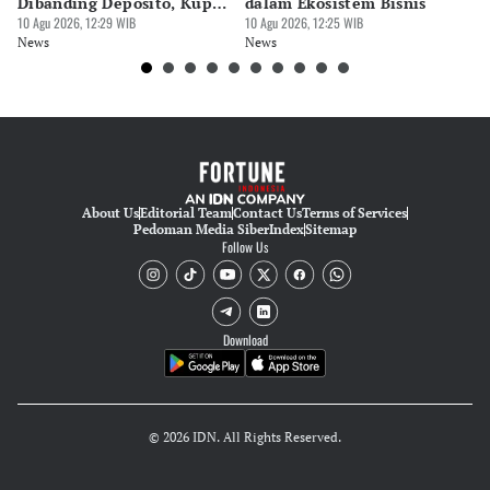
Tubagus Imam Satrio
Dibanding Deposito, Kupon
dalam Ekosistem Bisnis
T
7% Pajak 10%
10 Agu 2026, 12:29 WIB
10 Agu 2026, 12:25 WIB
10 
Editor
News
News
Ne
Hendra Friana
About Us
Editorial Team
Contact Us
Terms of Services
Pedoman Media Siber
Index
Sitemap
Follow Us
Download
© 2026 IDN. All Rights Reserved.