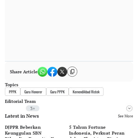
Share Article
Topics
PPPK
Guru Honorer
Guru PPPK
Kemendikbud Ristek
Editorial Team
3+
Latest in News
Editor
See More
Pingit Aria
DJPPR Beberkan
5 Tahun Fortune
Ka
Editor
Keunggulan SBN
Indonesia, Perkuat Peran
Ex