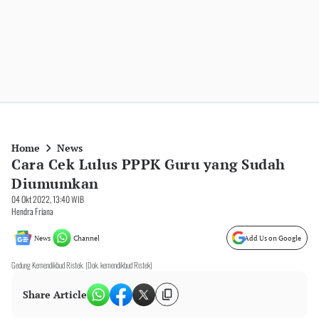
Home
News
Cara Cek Lulus PPPK Guru yang Sudah
Diumumkan
04 Okt 2022, 13:40 WIB
Hendra Friana
News
Channel
Add Us on Google
Gedung Kemendikbud Ristek. (Dok. kemendikbud Ristek)
Share Article