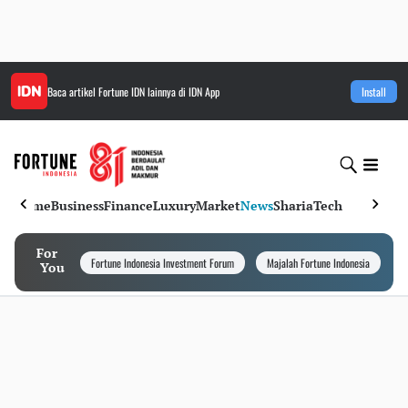
Baca artikel
Fortune IDN
lainnya di IDN App
Install
Home
Business
Finance
Luxury
Market
News
Sharia
Tech
For
Fortune Indonesia Investment Forum
Majalah Fortune Indonesia
I
You