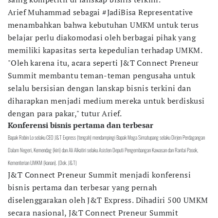
Arief Muhammad sebagai #JadiBisa Representative
menambahkan bahwa kebutuhan UMKM untuk terus
belajar perlu diakomodasi oleh berbagai pihak yang
memiliki kapasitas serta kepedulian terhadap UMKM.
"Oleh karena itu, acara seperti J&T Connect Preneur
Summit membantu teman-teman pengusaha untuk
selalu bersisian dengan lanskap bisnis terkini dan
diharapkan menjadi medium mereka untuk berdiskusi
dengan para pakar," tutur Arief.
Konferensi bisnis pertama dan terbesar
Bapak Robin Lo selaku CEO J&T Express (tengah) mendampingi Bapak Moga Simatupang selaku Dirjen Perdagangan
Dalam Negeri, Kemendag (kiri) dan Ali Alkatiri selaku Asisten Deputi Pengembangan Kawasan dan Rantai Pasok,
Kementerian UMKM (kanan). (Dok. J&T)
J&T Connect Preneur Summit menjadi konferensi
bisnis pertama dan terbesar yang pernah
diselenggarakan oleh J&T Express. Dihadiri 500 UMKM
secara nasional, J&T Connect Preneur Summit