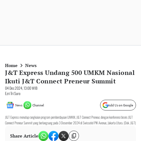
Home
News
J&T Express Undang 500 UMKM Nasional
Ikuti J&T Connect Preneur Summit
04 Des 2024, 13:00 WIB
Ezri Tri Suro
News
Channel
Add Us on Google
J&T Express menutup rangkaian program pemberdayaan UMKM, J&T Connect Preneur, dengan konferensi bisnis J&T
Connect Preneur Summit yang berlangsung pada 3 Desember 2024 di Swissotel PIK Avenue, Jakarta Utara. (Dok. J&T)
Share Article