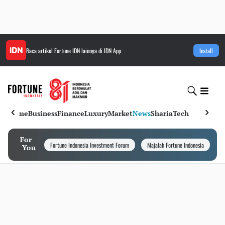
Baca artikel
Fortune IDN
lainnya di IDN App
Install
Home
Business
Finance
Luxury
Market
News
Sharia
Tech
For
Fortune Indonesia Investment Forum
Majalah Fortune Indonesia
I
You