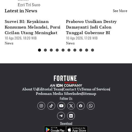
Ezri Tri Suro
Latest in News
See More
Survei BI: Keyakinan
Prabowo Usulkan Destry
DJ
Konsumen Melandai, Porsi
Damayanti Jadi Calon
R
Cicilan Utang Meningkat
Tunggal Gubernur BI
R
10 Agu 2026, 18:20 WIB
10 Agu 2026, 17:28 WIB
2
10 
News
News
Ne
About Us
Editorial Team
Contact Us
Terms of Services
Pedoman Media Siber
Index
Sitemap
Follow Us
Download