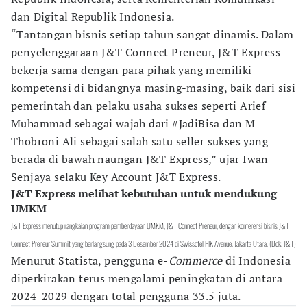
dan Digital Republik Indonesia.
“Tantangan bisnis setiap tahun sangat dinamis. Dalam
penyelenggaraan J&T Connect Preneur, J&T Express
bekerja sama dengan para pihak yang memiliki
kompetensi di bidangnya masing-masing, baik dari sisi
pemerintah dan pelaku usaha sukses seperti Arief
Muhammad sebagai wajah dari #JadiBisa dan M
Thobroni Ali sebagai salah satu seller sukses yang
berada di bawah naungan J&T Express,” ujar Iwan
Senjaya selaku Key Account J&T Express.
J&T Express melihat kebutuhan untuk mendukung
UMKM
J&T Express menutup rangkaian program pemberdayaan UMKM, J&T Connect Preneur, dengan konferensi bisnis J&T
Connect Preneur Summit yang berlangsung pada 3 Desember 2024 di Swissotel PIK Avenue, Jakarta Utara. (Dok. J&T)
Menurut Statista, pengguna e-
Commerce
di Indonesia
diperkirakan terus mengalami peningkatan di antara
2024-2029 dengan total pengguna 33.5 juta.