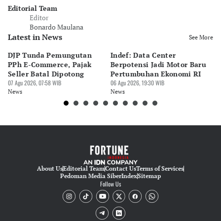
Editorial Team
Editor
Bonardo Maulana
Latest in News
See More
DJP Tunda Pemungutan
Indef: Data Center
E
PPh E-Commerce, Pajak
Berpotensi Jadi Motor Baru
Mi
Seller Batal Dipotong
Pertumbuhan Ekonomi RI
ba
07 Agu 2026, 07:58 WIB
06 Agu 2026, 19:30 WIB
06 
News
News
Ne
About Us
Editorial Team
Contact Us
Terms of Services
Pedoman Media Siber
Index
Sitemap
Follow Us