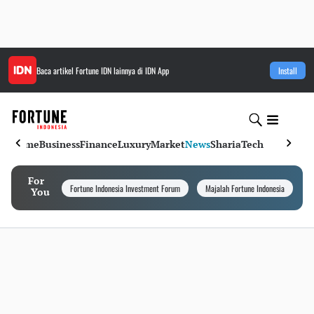
Baca artikel
Fortune IDN
lainnya di IDN App
Install
Home
Business
Finance
Luxury
Market
News
Sharia
Tech
For
Fortune Indonesia Investment Forum
Majalah Fortune Indonesia
I
You