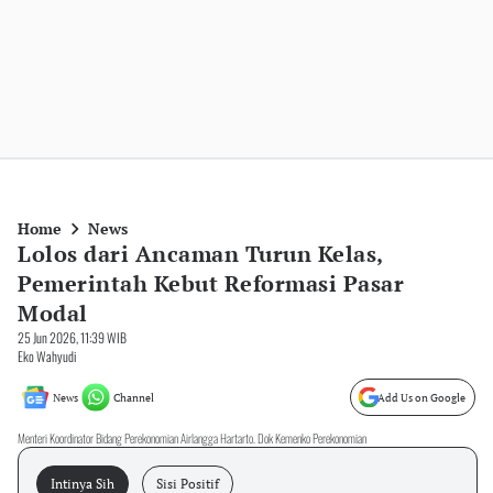
Home
News
Lolos dari Ancaman Turun Kelas,
Pemerintah Kebut Reformasi Pasar
Modal
25 Jun 2026, 11:39 WIB
Eko Wahyudi
News
Channel
Add Us on Google
Menteri Koordinator Bidang Perekonomian Airlangga Hartarto. Dok Kemenko Perekonomian
Intinya Sih
Sisi Positif