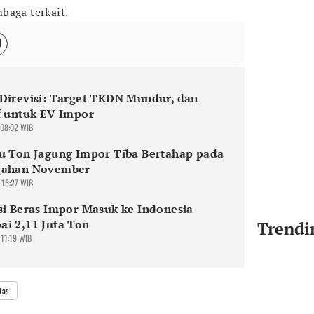
baga terkait.
Direvisi: Target TKDN Mundur, dan
f untuk EV Impor
 08:02 WIB
u Ton Jagung Impor Tiba Bertahap pada
gahan November
 15:27 WIB
si Beras Impor Masuk ke Indonesia
i 2,11 Juta Ton
Trendi
 11:19 WIB
tas