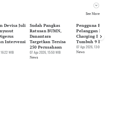
See More
n Devisa Juli
Sudah Pangkas
Pengguna EV Naik,
Pa
nyusut
Ratusan BUMN,
Pelanggan Home
Be
Digerus
Danantara
Charging PLN
Tr
an Intervensi
Targetkan Tersisa
Tumbuh 9 Persen
Mi
250 Perusahaan
07 Agu 2026, 13:06 WIB
07 
 16:22 WIB
07 Agu 2026, 15:50 WIB
News
Ne
News