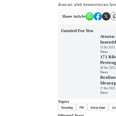
diawasi oleh kementerian/lem
Share Article
Curated For You
Aturan 
Insenti
13 Des 2023,
News
171 Rib
Perten
08 Nov 2023,
News
Realisa
Mencapa
27 Nov 2023,
News
Topics
Kemendag
PMI
Aturan Impor
Lar
Editorial Team