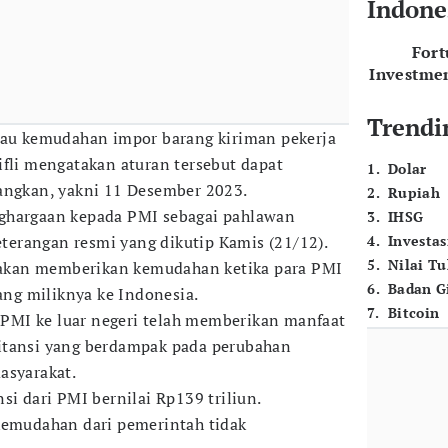
Indone
For
Investme
Trendi
tau kemudahan impor barang kiriman pekerja
kifli mengatakan aturan tersebut dapat
1
.
Dolar
angkan, yakni 11 Desember 2023.
2
.
Rupiah
ghargaan kepada PMI sebagai pahlawan
3
.
IHSG
keterangan resmi yang dikutip Kamis (21/12).
4
.
Investas
5
.
Nilai T
, akan memberikan kemudahan ketika para PMI
6
.
Badan G
ng miliknya ke Indonesia.
7
.
Bitcoin
MI ke luar negeri telah memberikan manfaat
itansi yang berdampak pada perubahan
asyarakat.
si dari PMI bernilai Rp139 triliun.
kemudahan dari pemerintah tidak