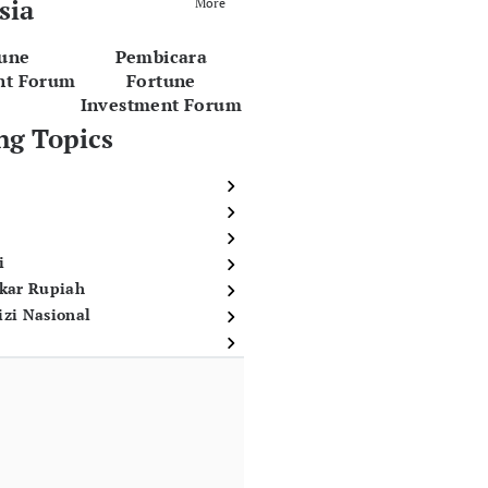
sia
More
tune
Pembicara
nt Forum
Fortune
Investment Forum
ng Topics
i
ukar Rupiah
izi Nasional