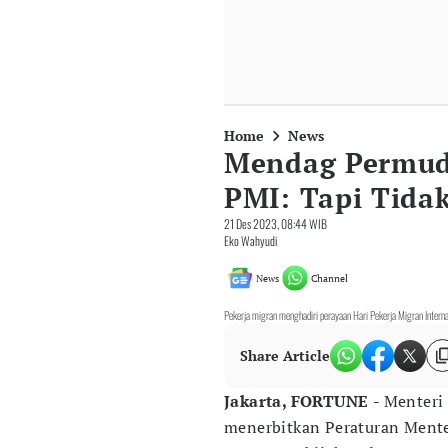
Home
News
Mendag Permud
PMI: Tapi Tidak
21 Des 2023, 08:44 WIB
Eko Wahyudi
News
Channel
Pekerja migran menghadiri perayaan Hari Pekerja Migran Inter
Share Article
Jakarta, FORTUNE
- Menteri
menerbitkan Peraturan Ment