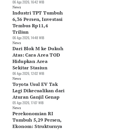
06 Agu 2026, 16:42 WIB
News
Industri TPT Tumbuh
6,36 Persen, Investasi
Tembus Rp11,4
sar Alas Kaki RI
DJP Tunda
Indef: Data Center
rpotensi Rp290
Pemungutan PPh E-
Berpotensi Jadi
Triliun
iliun, Industri
Commerce, Pajak
Motor Baru
06 Agu 2026, 14:48 WIB
nta Deregulasi
Seller Batal
Pertumbuhan
News
Agu 2026, 10:41 WIB
Dipotong
Ekonomi RI
Dari Blok M ke Dukuh
ws
07 Agu 2026, 07:58 WIB
06 Agu 2026, 19:30 WIB
Atas: Cara Area TOD
News
News
Hidupkan Area
Sekitar Stasiun
06 Agu 2026, 12:02 WIB
News
Toyota Usul EV Tak
Lagi Dikecualikan dari
Aturan Ganjil Genap
05 Agu 2026, 17:07 WIB
News
Perekonomian RI
Tumbuh 5,29 Persen,
Ekonom: Strukturnya