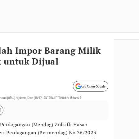
ah Impor Barang Milik
 untuk Dijual
Add Us on Google
nasional (HPMI) di Jakarta, Senin (18/12). ANTARA FOTO/Hafidz Mubarak A
 Perdagangan (Mendag) Zulkifli Hasan
eri Perdagangan (Permendag) No.36/2023