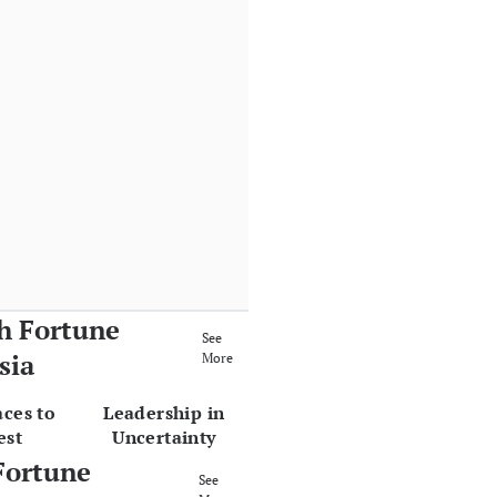
h Fortune
See
sia
More
aces to
Leadership in
est
Uncertainty
Fortune
See