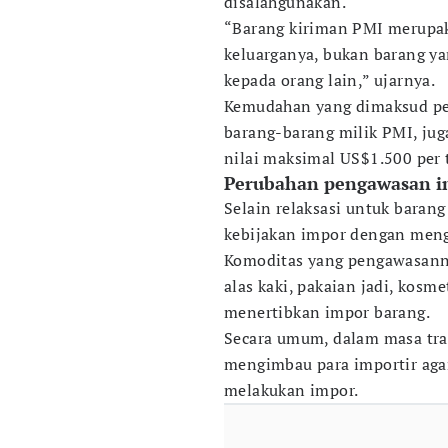
disalahgunakan.
“Barang kiriman PMI merupak
keluarganya, bukan barang ya
kepada orang lain,” ujarnya.
Kemudahan yang dimaksud pe
barang-barang milik PMI, ju
nilai maksimal US$1.500 per 
Perubahan pengawasan i
Selain relaksasi untuk baran
kebijakan impor dengan men
Komoditas yang pengawasann
alas kaki, pakaian jadi, kosm
menertibkan impor barang.
Secara umum, dalam masa tran
mengimbau para importir ag
melakukan impor.