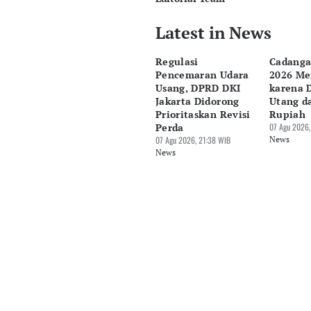
Latest in News
Editor
Bonardo Maulana
Regulasi
Cadanga
Editor
Pencemaran Udara
2026 Me
Eko Wahyudi
Usang, DPRD DKI
karena 
Jakarta Didorong
Utang d
Prioritaskan Revisi
Rupiah
Perda
07 Agu 2026,
07 Agu 2026, 21:38 WIB
News
News