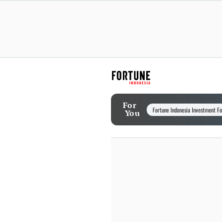
For
Fortune Indonesia Investment F
You