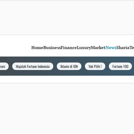
Home
Business
Finance
Luxury
Market
News
Sharia
T
orum
Majalah Fortune Indonesia
Iklanin di IDN
Yuk Pilih !
Fortune 100