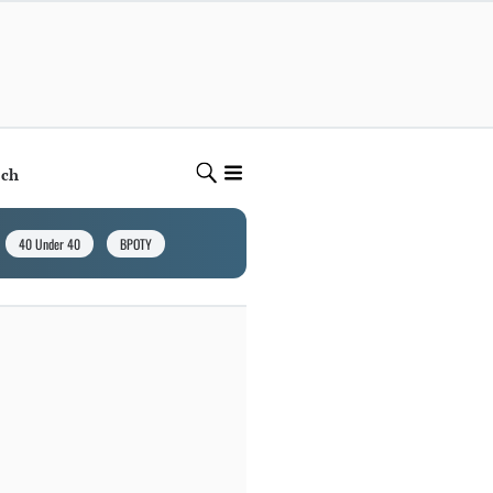
ech
40 Under 40
BPOTY