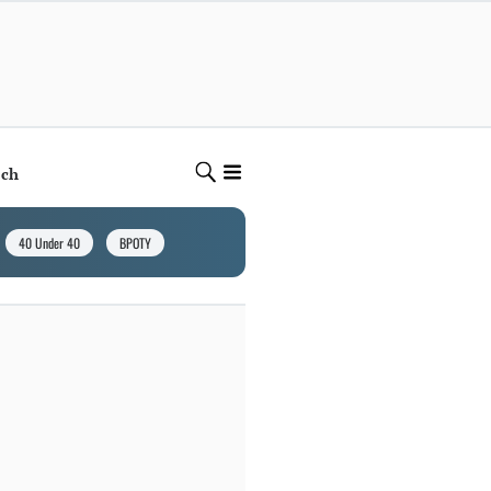
ech
40 Under 40
BPOTY