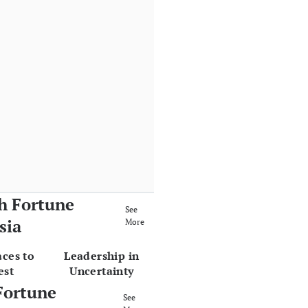
h Fortune
See
sia
More
aces to
Leadership in
est
Uncertainty
Fortune
See