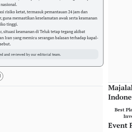
nasional.
asi risiko ketat, termasuk pemantauan 24 jam dan
r
, guna memastikan keselamatan awak serta keamanan
iko tinggi.
r, situasi keamanan di Teluk tetap tegang akibat
an Iran yang memicu serangan balasan terhadap kapal-
sebut.
ed and reviewed by our editorial team.
Majala
Indone
Best Pl
Inv
Event 