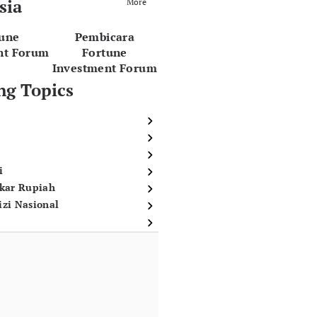
sia
More
tune
Pembicara
nt Forum
Fortune
Investment Forum
ng Topics
i
ukar Rupiah
izi Nasional