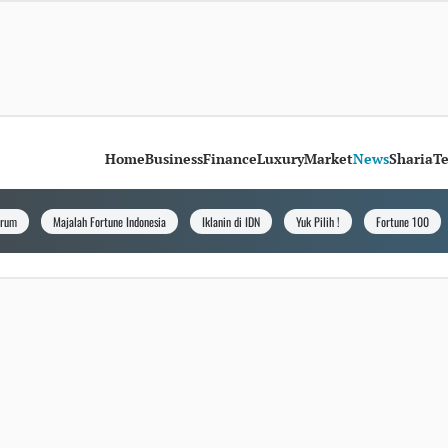
Home
Business
Finance
Luxury
Market
News
Sharia
T
orum
Majalah Fortune Indonesia
Iklanin di IDN
Yuk Pilih !
Fortune 100