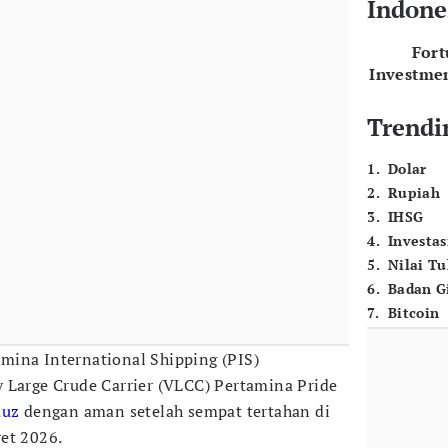
Indone
For
Investme
Trendi
1
.
Dolar
2
.
Rupiah
3
.
IHSG
4
.
Investas
5
.
Nilai T
6
.
Badan G
7
.
Bitcoin
amina International Shipping (PIS)
 Large Crude Carrier (VLCC) Pertamina Pride
muz
dengan aman setelah sempat tertahan di
et 2026.