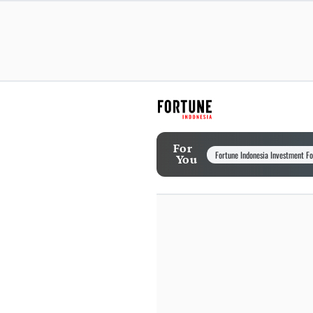
For
Fortune Indonesia Investment F
You