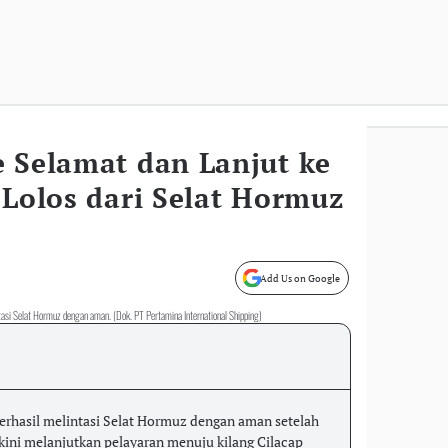
e Selamat dan Lanjut ke
 Lolos dari Selat Hormuz
Add Us on Google
intasi Selat Hormuz dengan aman. (Dok. PT Pertamina International Shipping)
erhasil melintasi Selat Hormuz dengan aman setelah
 kini melanjutkan pelayaran menuju kilang Cilacap