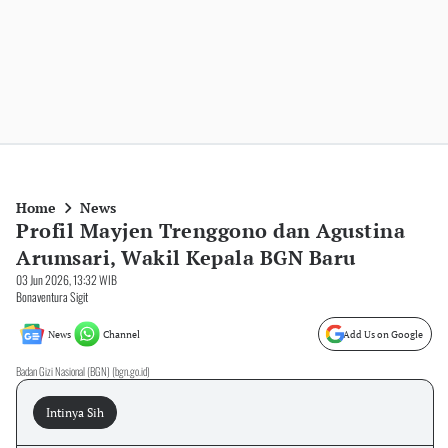
Home
News
Profil Mayjen Trenggono dan Agustina
Arumsari, Wakil Kepala BGN Baru
03 Jun 2026, 13:32 WIB
Bonaventura Sigit
News
Channel
Add Us on Google
Badan Gizi Nasional (BGN) (bgn.go.id)
Intinya Sih