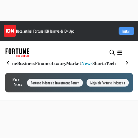
Baca artikel
Fortune IDN
lainnya di IDN App
Install
Home
Business
Finance
Luxury
Market
News
Sharia
Tech
For
Fortune Indonesia Investment Forum
Majalah Fortune Indonesia
I
You