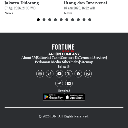
Jakarta Didorong
Utang dan Intervensi
Ta
Prioritaskan Revisi Perda
07 Agu 2026, 21:38 WIB
Rupiah
07 Agu 2026, 16:22 WIB
P
07 
News
News
Ne
About Us
Editorial Team
Contact Us
Terms of Services
Pedoman Media Siber
Index
Sitemap
Follow Us
Download
© 2026 IDN. All Rights Reserved.