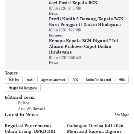
dari Posisi Kepala BGN
03 Jun 2026, 12:10 WIB
News
Profil Nanik S Deyang, Kepala BGN
Baru Pengganti Dadan HIndayana
03 Jun 2026, 11:22 WIB
Business
Kenapa Kepala BGN Diganti? Ini
Alasan Prabowo Copot Dadan
Hindayana
03 Jun 2026, 10:56 WIB
News
Topics
Jadi Tau
profil
Agustina Arumsari
BGN
Badan Gizi Nasional
MBG
Mayjen TNI Trenggono
Editorial Team
Editor
Ana Widiawati
Latest in News
See More
Regulasi Pencemaran
Cadangan Devisa Juli 2026
S
Udara Usang, DPRD DKI
Menyusut karena Digerus
B