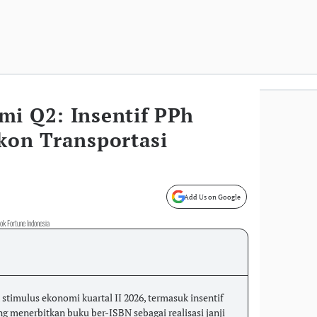
mi Q2: Insentif PPh
kon Transportasi
Add Us on Google
ok Fortune Indonesia
timulus ekonomi kuartal II 2026, termasuk insentif
ng menerbitkan buku ber-ISBN sebagai realisasi janji