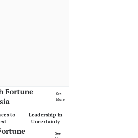
h Fortune
See
sia
More
aces to
Leadership in
est
Uncertainty
Fortune
See