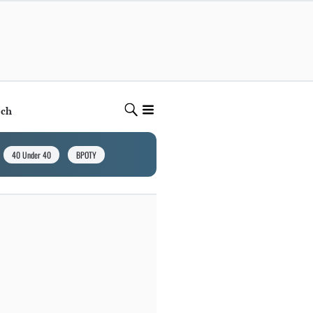
ech
40 Under 40
BPOTY