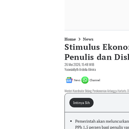
Home
News
Stimulus Ekono
Penulis dan Dis
26 Mei 2026, 15:48 WIB
Yuswialdyth Ardelia Almira
News
Channel
Menteri Koordinator Bidang Perekonomian Airlangga Hartarto. D
Intinya Sih
Pemerintah akan meluncurkan s
PPh 1,5 persen bagi penulis ya