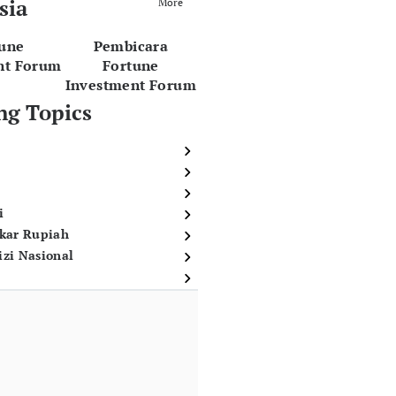
sia
More
tune
Pembicara
nt Forum
Fortune
Investment Forum
ng Topics
i
ukar Rupiah
izi Nasional