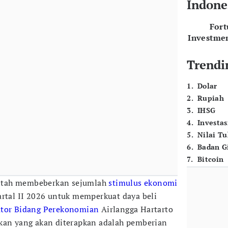
Indone
For
Investme
Trendi
1
.
Dolar
2
.
Rupiah
3
.
IHSG
4
.
Investas
5
.
Nilai T
6
.
Badan G
7
.
Bitcoin
ntah membeberkan sejumlah
stimulus ekonomi
artal II 2026 untuk memperkuat daya beli
ator Bidang Perekonomian
Airlangga Hartarto
akan yang akan diterapkan adalah pemberian