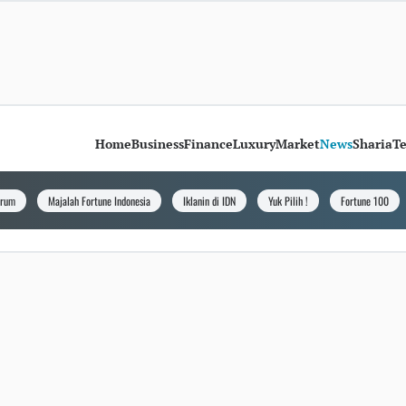
Home
Business
Finance
Luxury
Market
News
Sharia
T
orum
Majalah Fortune Indonesia
Iklanin di IDN
Yuk Pilih !
Fortune 100