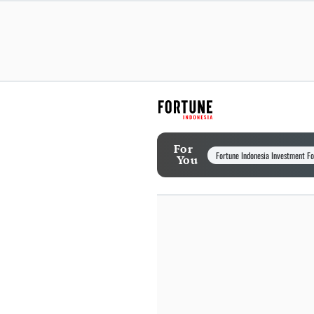
For
Fortune Indonesia Investment F
You