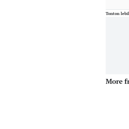
Tonton lebi
More f