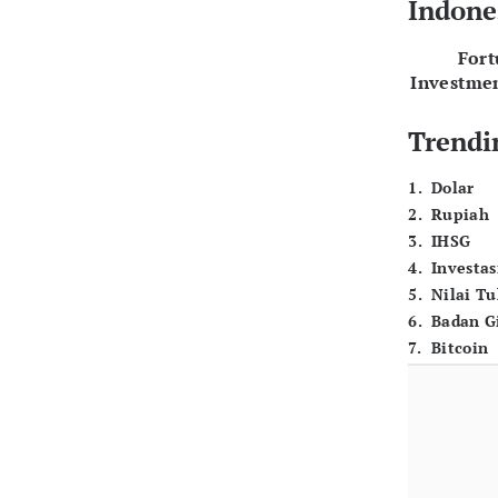
Indone
For
Investme
Trendi
1
.
Dolar
2
.
Rupiah
3
.
IHSG
4
.
Investas
5
.
Nilai T
6
.
Badan G
7
.
Bitcoin