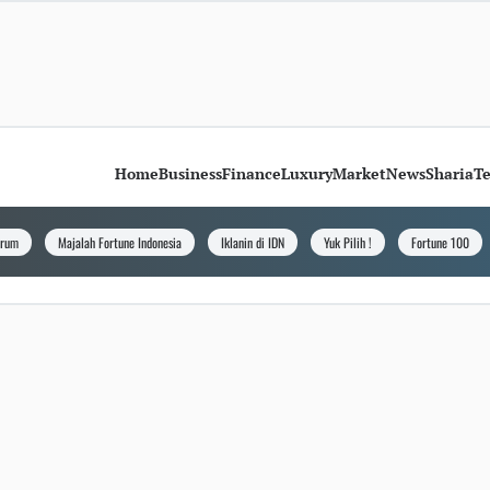
Home
Business
Finance
Luxury
Market
News
Sharia
T
orum
Majalah Fortune Indonesia
Iklanin di IDN
Yuk Pilih !
Fortune 100