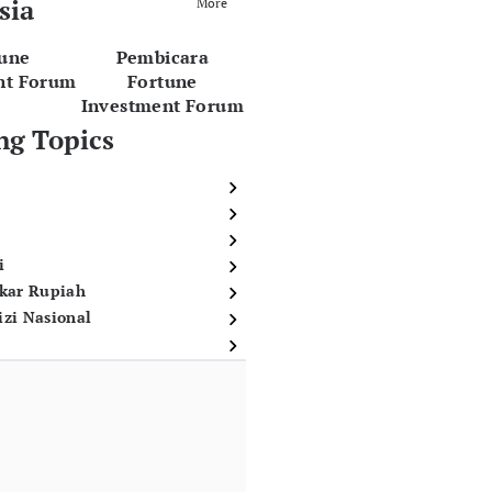
sia
More
tune
Pembicara
nt Forum
Fortune
Investment Forum
ng Topics
i
ukar Rupiah
izi Nasional