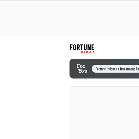
For
Fortune Indonesia Investment F
You