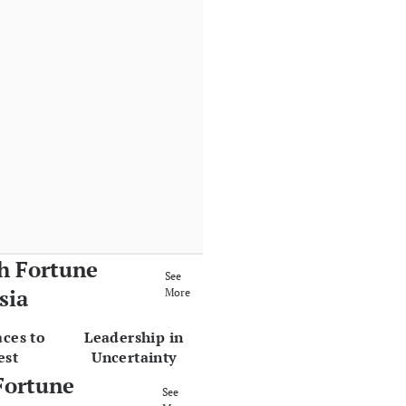
h Fortune
See
sia
More
aces to
Leadership in
est
Uncertainty
Fortune
See