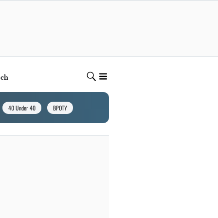
ech
40 Under 40
BPOTY