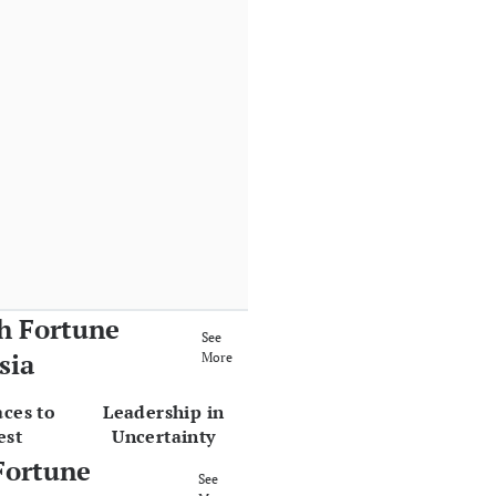
h Fortune
See
sia
More
aces to
Leadership in
est
Uncertainty
Fortune
See