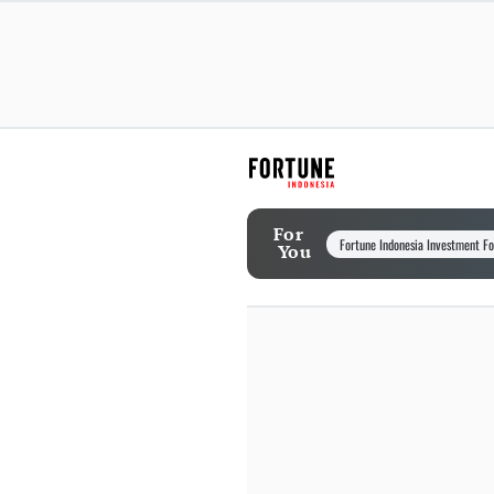
For
Fortune Indonesia Investment F
You