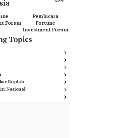
sia
More
tune
Pembicara
nt Forum
Fortune
Investment Forum
ng Topics
i
ukar Rupiah
izi Nasional