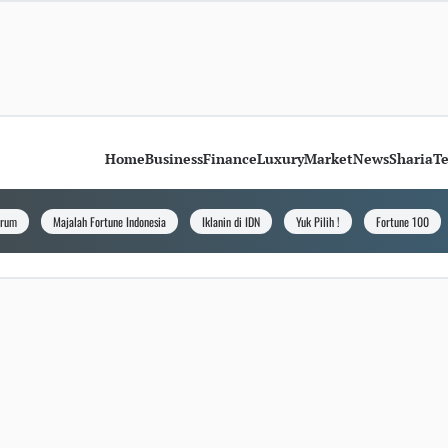
Home
Business
Finance
Luxury
Market
News
Sharia
T
orum
Majalah Fortune Indonesia
Iklanin di IDN
Yuk Pilih !
Fortune 100