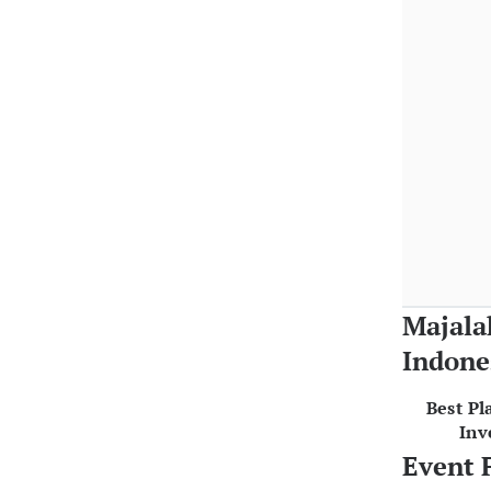
Majala
Indone
Best Pl
Inv
Event 