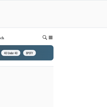
ech
40 Under 40
BPOTY