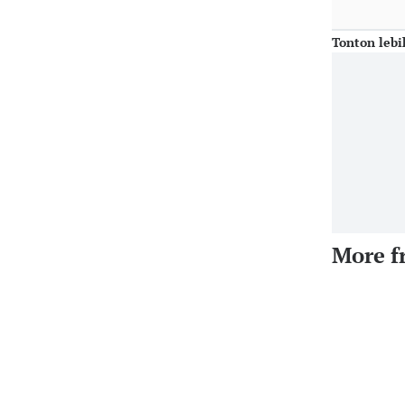
Tonton lebi
More f