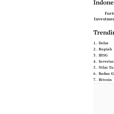
Indone
For
Investme
Trendi
1
.
Dolar
2
.
Rupiah
3
.
IHSG
4
.
Investas
5
.
Nilai T
6
.
Badan G
7
.
Bitcoin