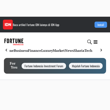
Baca artikel
Fortune IDN
lainnya di IDN App
Install
Home
Business
Finance
Luxury
Market
News
Sharia
Tech
For
Fortune Indonesia Investment Forum
Majalah Fortune Indonesia
I
You