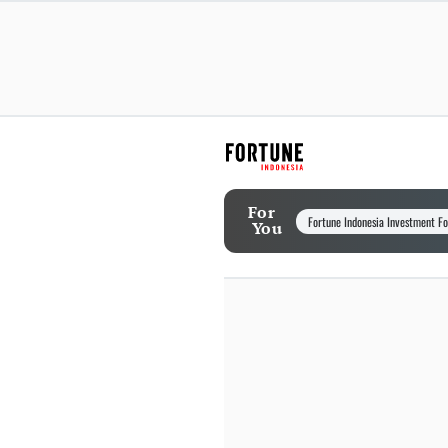
For
Fortune Indonesia Investment F
You