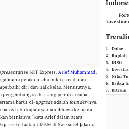
Indone
For
Investme
Trendi
1
.
Dolar
2
.
Rupiah
3
.
IHSG
4
.
Investas
presentative
J&T Express,
Arief Muhammad
,
5
.
Nilai T
gaimana pelaku usaha mikro, kecil, dan
6
.
Badan G
rbaiki diri dan naik kelas. Menurutnya,
7
.
Bitcoin
ah pengembangan diri sang pemilik usaha.
ertama harus di-
upgrade
adalah
founder
-nya.
ka harus tahu kapalnya mau dibawa ke mana
an bisnisnya," kata Arief dalam acara
 Express terhadap UMKM di Swissotel Jakarta