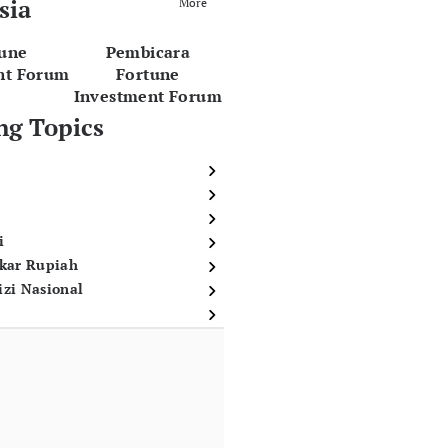
sia
More
tune
Pembicara
nt Forum
Fortune
Investment Forum
ng Topics
i
ukar Rupiah
izi Nasional