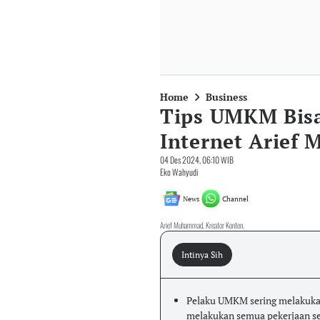
Home
Business
Tips UMKM Bisa
Internet Arie
04 Des 2024, 06:10 WIB
Eko Wahyudi
News
Channel
Arief Muhammad, Kreator Konten.
Intinya Sih
Pelaku UMKM sering melakukan
melakukan semua pekerjaan sen