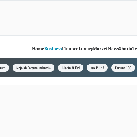
Home
Business
Finance
Luxury
Market
News
Sharia
T
orum
Majalah Fortune Indonesia
Iklanin di IDN
Yuk Pilih !
Fortune 100