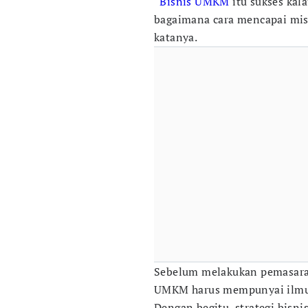
“
Bisnis UMKM
itu sukses kala
bagaimana cara mencapai mis
katanya.
Sebelum melakukan pemasaran 
UMKM harus mempunyai ilmu 
Dengan begitu, strategi bisni