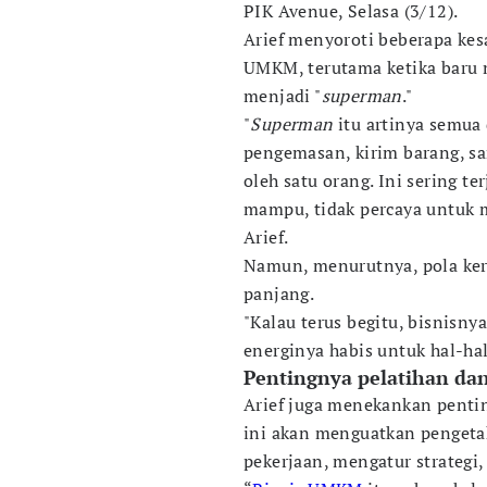
PIK Avenue, Selasa (3/12).
Arief menyoroti beberapa kes
UMKM, terutama ketika baru 
menjadi "
superman
."
"
Superman
itu artinya semua 
pengemasan, kirim barang, sa
oleh satu orang. Ini sering te
mampu, tidak percaya untuk m
Arief.
Namun, menurutnya, pola kerja
panjang.
"Kalau terus begitu, bisnisny
energinya habis untuk hal-hal
Pentingnya pelatihan d
Arief juga menekankan penti
ini akan menguatkan penget
pekerjaan, mengatur strategi