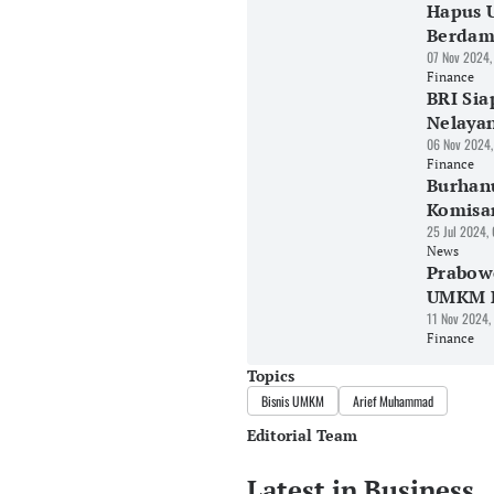
Hapus 
Berdam
07 Nov 2024,
Finance
BRI Si
Nelayan
06 Nov 2024,
Finance
Burhanu
Komisar
25 Jul 2024,
News
Prabowo
UMKM H
11 Nov 2024,
Finance
Topics
Bisnis UMKM
Arief Muhammad
Editorial Team
Latest in Business
Editor