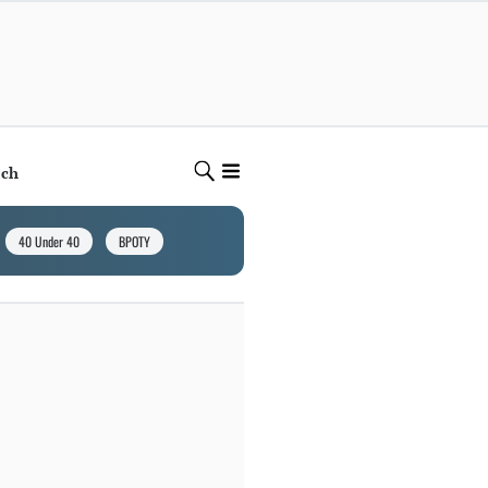
ech
40 Under 40
BPOTY