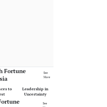
h Fortune
See
sia
More
aces to
Leadership in
est
Uncertainty
Fortune
See