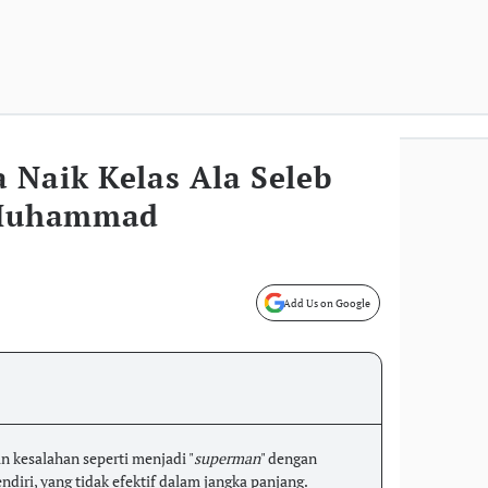
 Naik Kelas Ala Seleb
f Muhammad
Add Us on Google
 kesalahan seperti menjadi "
superman
" dengan
diri, yang tidak efektif dalam jangka panjang.