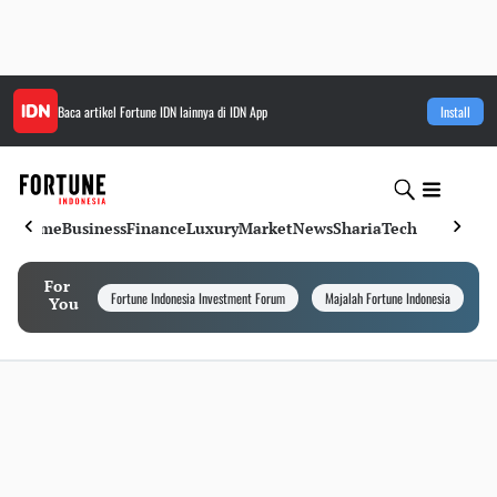
Baca artikel
Fortune IDN
lainnya di IDN App
Install
Home
Business
Finance
Luxury
Market
News
Sharia
Tech
For
Fortune Indonesia Investment Forum
Majalah Fortune Indonesia
I
You