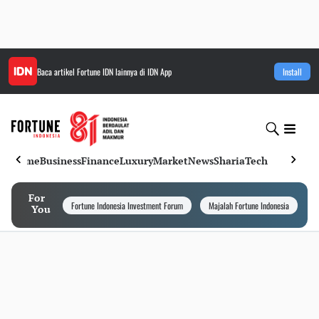
Baca artikel
Fortune IDN
lainnya di IDN App
Install
Home
Business
Finance
Luxury
Market
News
Sharia
Tech
For
Fortune Indonesia Investment Forum
Majalah Fortune Indonesia
I
You