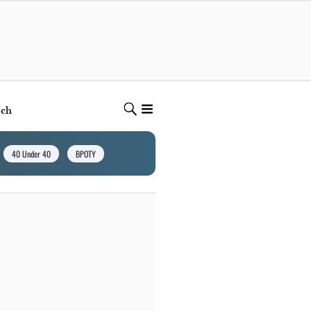
ech
40 Under 40
BPOTY