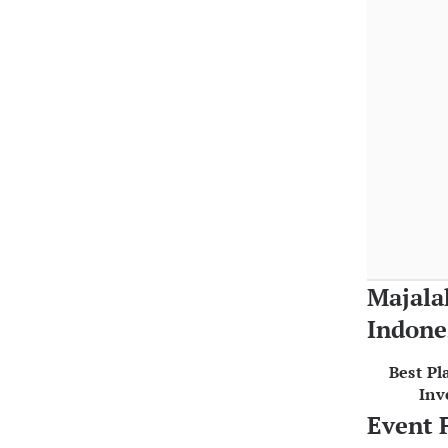
Majala
Indone
Best Pl
Inv
Event 