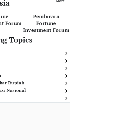
sia
More
tune
Pembicara
nt Forum
Fortune
Investment Forum
ng Topics
i
ukar Rupiah
izi Nasional