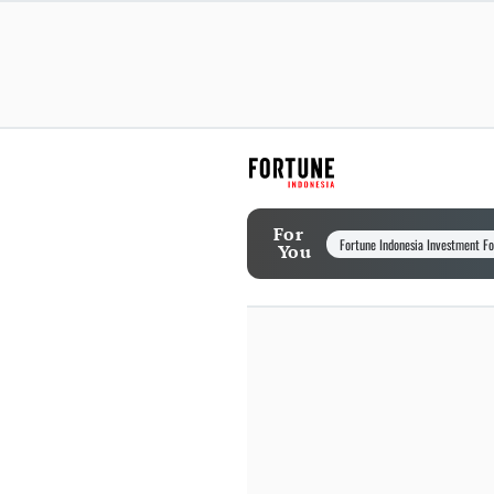
For
Fortune Indonesia Investment F
You