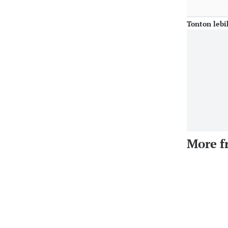
Tonton lebi
More f