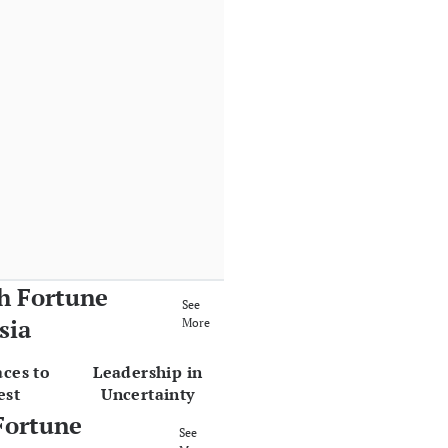
h Fortune
See
sia
More
aces to
Leadership in
est
Uncertainty
Fortune
See