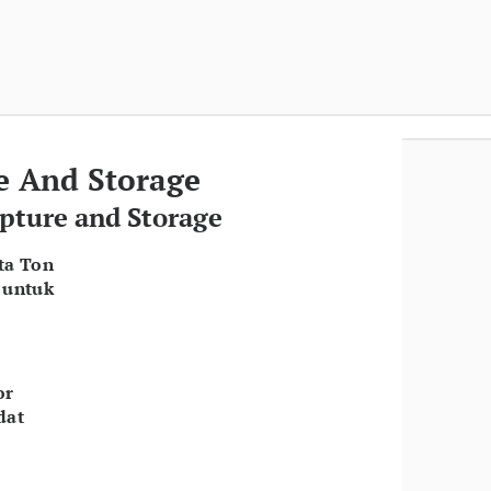
e And Storage
apture and Storage
ta Ton
 untuk
or
dat