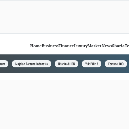
Home
Business
Finance
Luxury
Market
News
Sharia
T
orum
Majalah Fortune Indonesia
Iklanin di IDN
Yuk Pilih !
Fortune 100