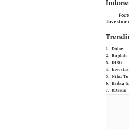
Indone
For
Investme
Trendi
1
.
Dolar
2
.
Rupiah
3
.
IHSG
4
.
Investas
5
.
Nilai T
6
.
Badan G
7
.
Bitcoin