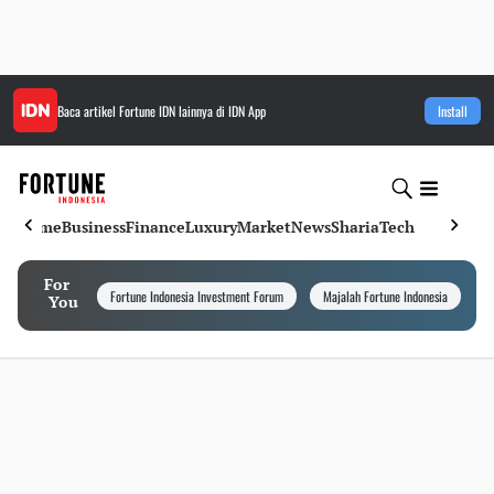
Baca artikel
Fortune IDN
lainnya di IDN App
Install
Home
Business
Finance
Luxury
Market
News
Sharia
Tech
For
Fortune Indonesia Investment Forum
Majalah Fortune Indonesia
I
You