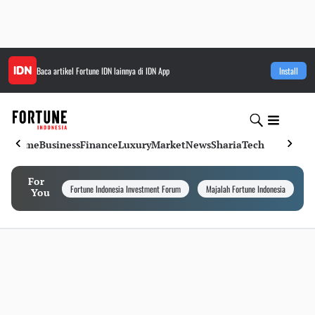
Baca artikel
Fortune IDN
lainnya di IDN App
Install
Home
Business
Finance
Luxury
Market
News
Sharia
Tech
For
Fortune Indonesia Investment Forum
Majalah Fortune Indonesia
I
You