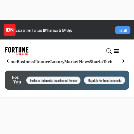
Baca artikel
Fortune IDN
lainnya di IDN App
Install
Home
Business
Finance
Luxury
Market
News
Sharia
Tech
For
Fortune Indonesia Investment Forum
Majalah Fortune Indonesia
I
You