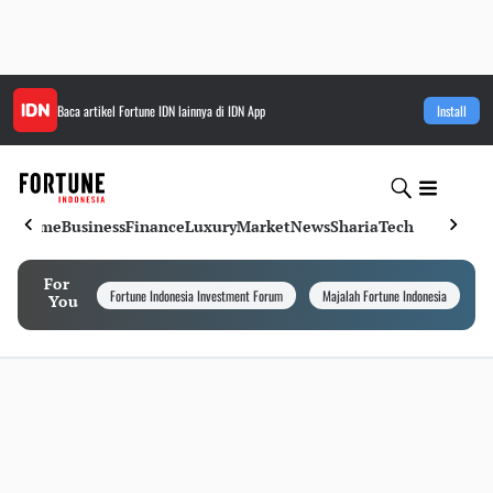
Baca artikel
Fortune IDN
lainnya di IDN App
Install
Home
Business
Finance
Luxury
Market
News
Sharia
Tech
For
Fortune Indonesia Investment Forum
Majalah Fortune Indonesia
I
You