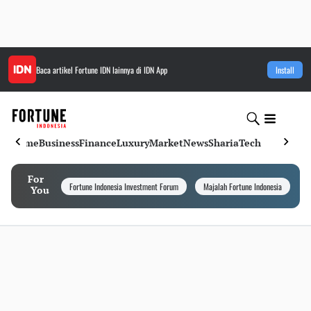
Baca artikel
Fortune IDN
lainnya di IDN App
Install
Home
Business
Finance
Luxury
Market
News
Sharia
Tech
For
Fortune Indonesia Investment Forum
Majalah Fortune Indonesia
I
You