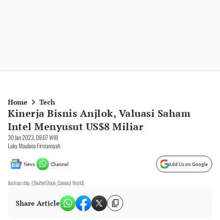
Home
Tech
Kinerja Bisnis Anjlok, Valuasi Saham
Intel Menyusut US$8 Miliar
30 Jan 2023, 09:07 WIB
Luky Maulana Firmansyah
News
Channel
Add Us on Google
Ilustrasi chip. (ShutterStock_Connect World)
Share Article