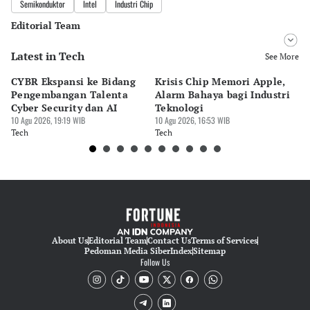
Semikonduktor
Intel
Industri Chip
Editorial Team
Latest in Tech
Editor
See More
Bonardo Maulana
CYBR Ekspansi ke Bidang
Krisis Chip Memori Apple,
P
Editor
Pengembangan Talenta
Alarm Bahaya bagi Industri
S
Luky Maulana Firmansyah
Cyber Security dan AI
Teknologi
Re
10 Agu 2026, 19:19 WIB
10 Agu 2026, 16:53 WIB
Mi
07 
Tech
Tech
Te
About Us
Editorial Team
Contact Us
Terms of Services
Pedoman Media Siber
Index
Sitemap
Follow Us