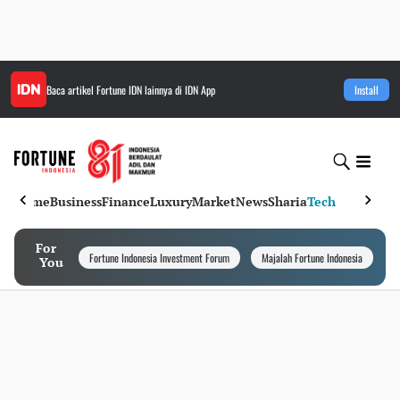
Baca artikel
Fortune IDN
lainnya di IDN App
Install
Home
Business
Finance
Luxury
Market
News
Sharia
Tech
For
Fortune Indonesia Investment Forum
Majalah Fortune Indonesia
I
You