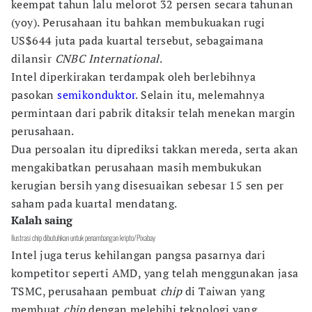
keempat tahun lalu melorot 32 persen secara tahunan
(yoy). Perusahaan itu bahkan membukuakan rugi
US$644 juta pada kuartal tersebut, sebagaimana
dilansir
CNBC International
.
Intel diperkirakan terdampak oleh berlebihnya
pasokan
semikonduktor
. Selain itu, melemahnya
permintaan dari pabrik ditaksir telah menekan margin
perusahaan.
Dua persoalan itu diprediksi takkan mereda, serta akan
mengakibatkan perusahaan masih membukukan
kerugian bersih yang disesuaikan sebesar 15 sen per
saham pada kuartal mendatang.
Kalah saing
Ilustrasi chip dibutuhkan untuk penambangan kripto/Pixabay
Intel juga terus kehilangan pangsa pasarnya dari
kompetitor seperti AMD, yang telah menggunakan jasa
TSMC, perusahaan pembuat
chip
di Taiwan yang
membuat
chip
dengan melebihi teknologi yang