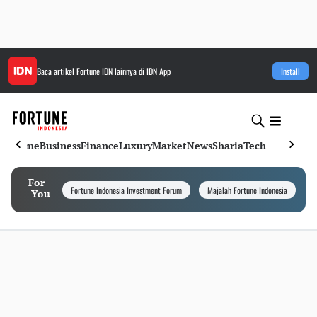
Baca artikel
Fortune IDN
lainnya di IDN App
Install
Home
Business
Finance
Luxury
Market
News
Sharia
Tech
For
Fortune Indonesia Investment Forum
Majalah Fortune Indonesia
I
You