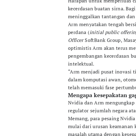
Harapan untuk memperluas c
kecerdasan buatan sirna. Bag
meninggalkan tantangan dan j
Arm menyatakan tengah ber
perdana (
initial public offeri
Officer
SoftBank Group, Masay
optimistis Arm akan terus me
pengembangan kecerdasan bua
intelektual.
“Arm menjadi pusat inovasi ti
dalam komputasi awan, otomo
telah memasuki fase pertumb
Mengapa kesepakatan gaga
Nvidia dan Arm mengungkap al
regulator sejumlah negara ata
Memang, para pesaing Nvidia
mulai dari urusan keamanan k
masalah utama dengan kesepa