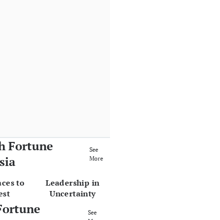
h Fortune
See
sia
More
aces to
Leadership in
est
Uncertainty
Fortune
See