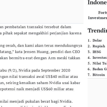
Indone
For
Investme
 pembatalan transaksi tersebut dalam
Trendi
dua pihak sepakat mengakhiri perjanjian karena
1
.
Dolar
ng cerah, dan kami akan terus mendukungnya
2
.
Rupiah
atang,” kata Jensen Huang, pendiri dan CEO
3
.
IHSG
akan bermitra erat dengan Arm meski takkan
4
.
Investas
5
.
Nilai T
6
.
Badan G
bu (9/2), Nvidia pada September 2020
7
.
Bitcoin
an nilai transaksi awal US$40 miliar atau
un, seiring kenaikan saham Nvidia usai kabar
erpotensi naik menjadi US$60 miliar atau
nilai menjadi pukulan berat bagi Nvidia.