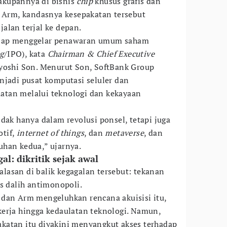
akupannya di bisnis
chip
khusus grafis dan
i Arm, kandasnya kesepakatan tersebut
alan terjal ke depan.
siap menggelar penawaran umum saham
ng
/IPO), kata
Chairman & Chief Executive
oshi Son. Menurut Son, SoftBank Group
njadi pusat komputasi seluler dan
tan melalui teknologi dan kekayaan
dak hanya dalam revolusi ponsel, tetapi juga
tif,
internet of things
, dan
metaverse
, dan
uhan kedua,” ujarnya.
l: dikritik sejak awal
asan di balik kegagalan tersebut: tekanan
s dalih antimonopoli.
 dan Arm mengeluhkan rencana akuisisi itu,
erja hingga kedaulatan teknologi. Namun,
katan itu diyakini menyangkut akses terhadap