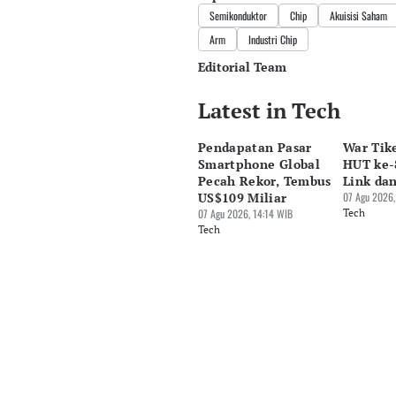
Semikonduktor
Chip
Akuisisi Saham
Arm
Industri Chip
Editorial Team
Latest in Tech
Editor
Bonardo Maulana
Pendapatan Pasar
War Tik
Editor
Smartphone Global
HUT ke-8
Luky Maulana Firmansyah
Pecah Rekor, Tembus
Link da
US$109 Miliar
07 Agu 2026,
07 Agu 2026, 14:14 WIB
Tech
Tech