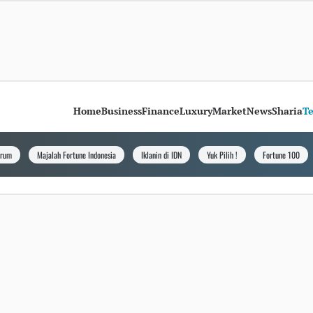
Home
Business
Finance
Luxury
Market
News
Sharia
T
orum
Majalah Fortune Indonesia
Iklanin di IDN
Yuk Pilih !
Fortune 100