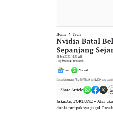
Home
Tech
Nvidia Batal Be
Sepanjang Seja
09 Feb 2022, 10:23 WIB
Luky Maulana Firmansyah
News
Channel
Konsep Kesepakatan ARM SOFTBANK dan NVIDIA (yang gagal).
Share Article
Jakarta, FORTUNE
– Aksi aku
dunia tampaknya gagal. Pasa