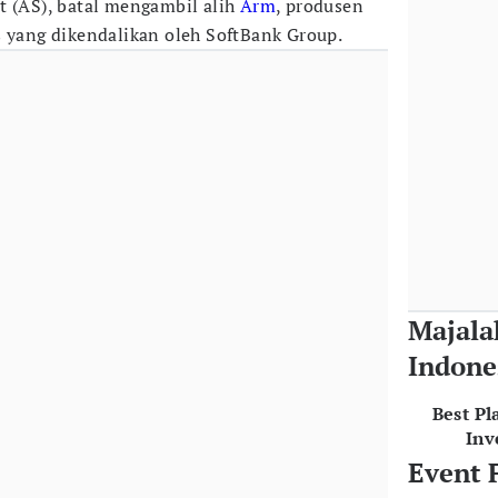
t (AS), batal mengambil alih
Arm
, produsen
s yang dikendalikan oleh SoftBank Group.
Majala
Indone
Best Pl
Inv
Event 