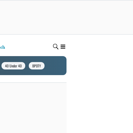
ech
40 Under 40
BPOTY