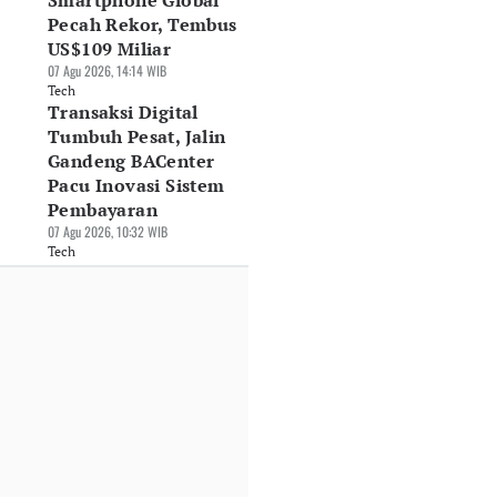
Smartphone Global
Pecah Rekor, Tembus
US$109 Miliar
07 Agu 2026, 14:14 WIB
Tech
Transaksi Digital
Tumbuh Pesat, Jalin
Gandeng BACenter
Pacu Inovasi Sistem
endAI Bangun
Schneider Electric
Kapan Apple iPho
ta Center Lokal,
Indonesia Klaim
18 Pro Max Rilis? I
Pembayaran
dik Peluang Pasar
Pangkas Emisi
Bocoran Jadwalnya
07 Agu 2026, 10:32 WIB
terprise
Operasional 82%
31 Jul 2026, 19:23 WIB
Tech
Agu 2026, 10:48 WIB
03 Agu 2026, 21:50 WIB
Tech
ch
Tech