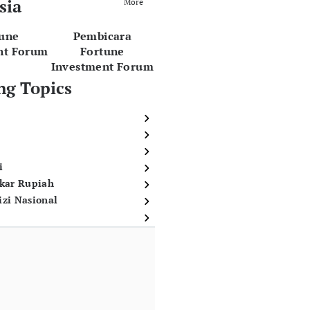
sia
More
tune
Pembicara
nt Forum
Fortune
Investment Forum
ng Topics
i
ukar Rupiah
izi Nasional