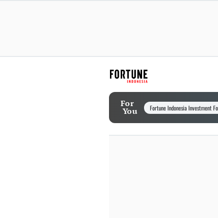
For
Fortune Indonesia Investment F
You