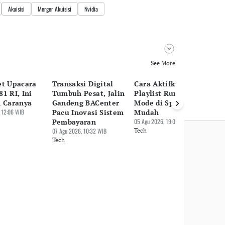
Akuisisi
Merger Akuisisi
Nvidia
See More
et Upacara
Transaksi Digital
Cara Aktifkan
Tr
1 RI, Ini
Tumbuh Pesat, Jalin
Playlist Running
Da
n Caranya
Gandeng BACenter
Mode di Spotify yang
Bi
 12:06 WIB
Pacu Inovasi Sistem
Mudah
En
Pembayaran
05 Agu 2026, 19:09 WIB
05 
07 Agu 2026, 10:32 WIB
Tech
Te
Tech