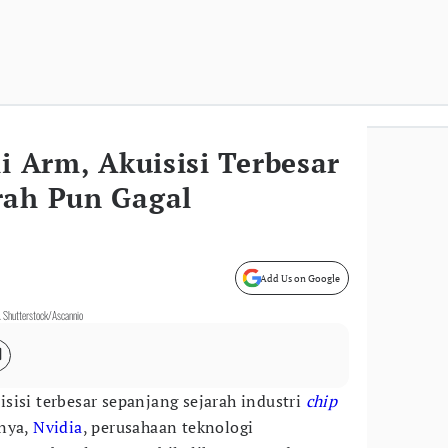
li Arm, Akuisisi Terbesar
rah Pun Gagal
Add Us on Google
 Shutterstock/Ascannio
isisi terbesar sepanjang sejarah industri
chip
lnya,
Nvidia
, perusahaan teknologi