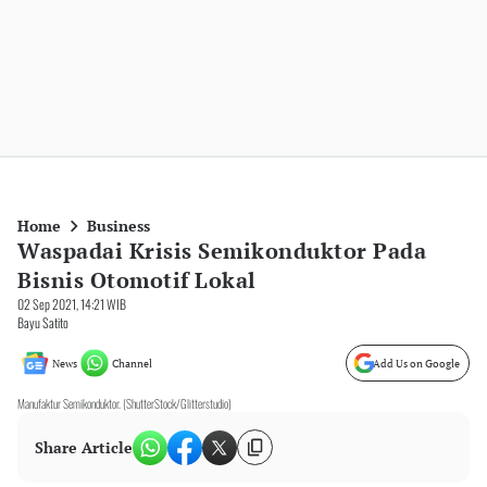
Home
Business
Waspadai Krisis Semikonduktor Pada
Bisnis Otomotif Lokal
02 Sep 2021, 14:21 WIB
Bayu Satito
News
Channel
Add Us on Google
Manufaktur Semikonduktor. (ShutterStock/Glitterstudio)
Share Article