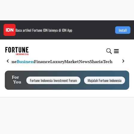
Baca artikel
Fortune IDN
lainnya di IDN App
Install
Home
Business
Finance
Luxury
Market
News
Sharia
Tech
For
Fortune Indonesia Investment Forum
Majalah Fortune Indonesia
I
You