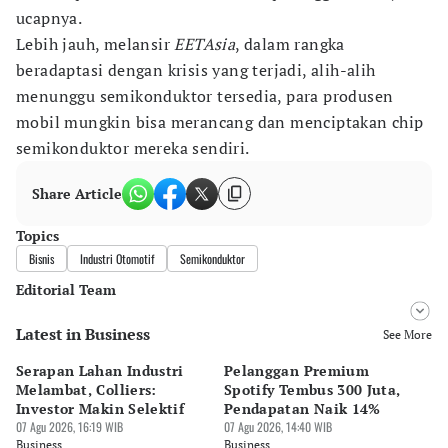
ucapnya.
Lebih jauh, melansir
EETAsia
, dalam rangka
beradaptasi dengan krisis yang terjadi, alih-alih
menunggu semikonduktor tersedia, para produsen
mobil mungkin bisa merancang dan menciptakan chip
semikonduktor mereka sendiri.
Share Article
Topics
Bisnis
Industri Otomotif
Semikonduktor
Editorial Team
Latest in Business
Editor
See More
Bonardo Maulana
Serapan Lahan Industri
Pelanggan Premium
Pe
Editor
Melambat, Colliers:
Spotify Tembus 300 Juta,
F&
Bayu Satito
Investor Makin Selektif
Pendapatan Naik 14%
Or
07 Agu 2026, 16:19 WIB
07 Agu 2026, 14:40 WIB
07 
Business
Business
Bu