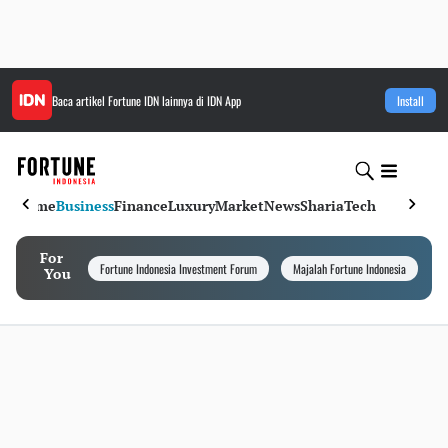
Baca artikel
Fortune IDN
lainnya di IDN App
Install
Home
Business
Finance
Luxury
Market
News
Sharia
Tech
For
Fortune Indonesia Investment Forum
Majalah Fortune Indonesia
I
You