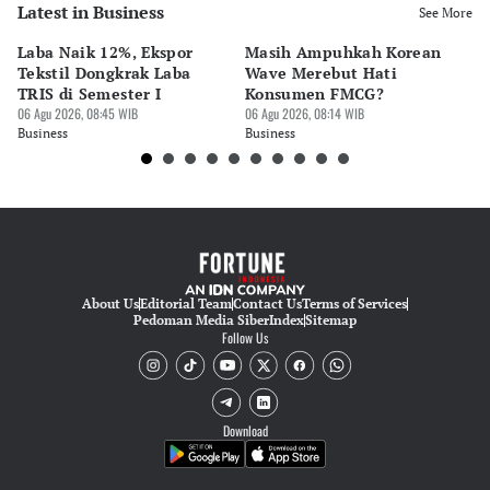
Latest in Business
See More
Laba Naik 12%, Ekspor
Masih Ampuhkah Korean
Ti
Tekstil Dongkrak Laba
Wave Merebut Hati
Si
TRIS di Semester I
Konsumen FMCG?
Aw
06 Agu 2026, 08:45 WIB
06 Agu 2026, 08:14 WIB
05 
Business
Business
Bu
About Us
Editorial Team
Contact Us
Terms of Services
Pedoman Media Siber
Index
Sitemap
Follow Us
Download