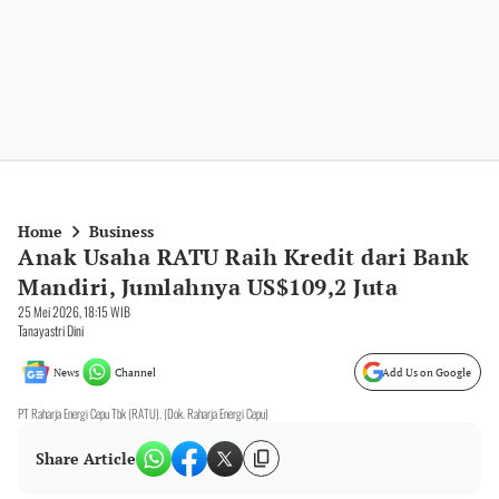
Home
Business
Anak Usaha RATU Raih Kredit dari Bank
Mandiri, Jumlahnya US$109,2 Juta
25 Mei 2026, 18:15 WIB
Tanayastri Dini
News
Channel
Add Us on Google
PT Raharja Energi Cepu Tbk (RATU). (Dok. Raharja Energi Cepu)
Share Article