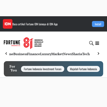
Baca artikel
Fortune IDN
lainnya di IDN App
Install
Home
Business
Finance
Luxury
Market
News
Sharia
Tech
For
Fortune Indonesia Investment Forum
Majalah Fortune Indonesia
I
You