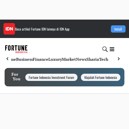
Baca artikel
Fortune IDN
lainnya di IDN App
Install
Home
Business
Finance
Luxury
Market
News
Sharia
Tech
For
Fortune Indonesia Investment Forum
Majalah Fortune Indonesia
I
You