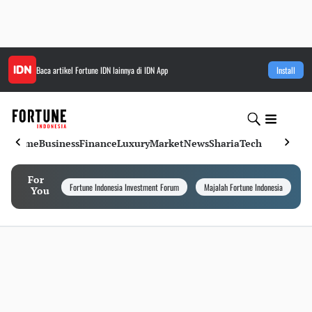
Baca artikel
Fortune IDN
lainnya di IDN App
Install
Home
Business
Finance
Luxury
Market
News
Sharia
Tech
For
Fortune Indonesia Investment Forum
Majalah Fortune Indonesia
I
You