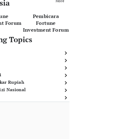
sia
More
tune
Pembicara
nt Forum
Fortune
Investment Forum
ng Topics
i
ukar Rupiah
izi Nasional