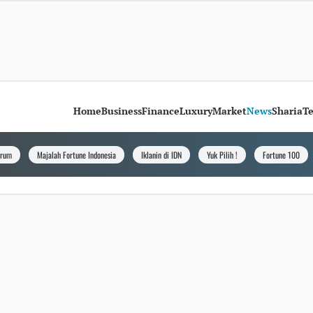
Home
Business
Finance
Luxury
Market
News
Sharia
T
orum
Majalah Fortune Indonesia
Iklanin di IDN
Yuk Pilih !
Fortune 100