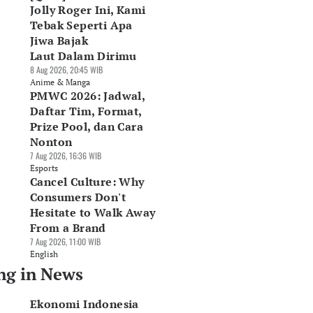
Jolly Roger Ini, Kami
Tebak Seperti Apa
Jiwa Bajak
Laut Dalam Dirimu
8 Aug 2026, 20:45 WIB
Anime & Manga
PMWC 2026: Jadwal,
Daftar Tim, Format,
Prize Pool, dan Cara
Nonton
7 Aug 2026, 16:36 WIB
Esports
Cancel Culture: Why
Consumers Don't
sar Alas Kaki RI
DJP Tunda
Indef: Data Center
Hesitate to Walk Away
rpotensi Rp290
Pemungutan PPh E-
Berpotensi Jadi
From a Brand
iliun, Industri
Commerce, Pajak
Motor Baru
nta Deregulasi
7 Aug 2026, 11:00 WIB
Seller Batal
Pertumbuhan
Agu 2026, 10:41 WIB
English
Dipotong
Ekonomi RI
ws
07 Agu 2026, 07:58 WIB
06 Agu 2026, 19:30 WIB
ng in News
News
News
Ekonomi Indonesia