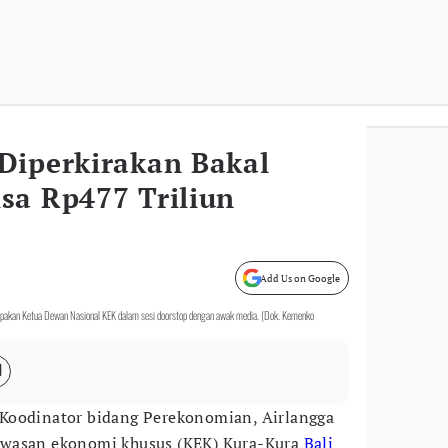
Diperkirakan Bakal
sa Rp477 Triliun
Add Us on Google
pakan Ketua Dewan Nasional KEK dalam sesi doorstop dengan awak media. (Dok. Kemenko
 Koodinator bidang Perekonomian, Airlangga
awasan ekonomi khusus (KEK) Kura-Kura
Bali