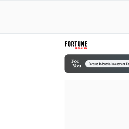
For
Fortune Indonesia Investment F
You