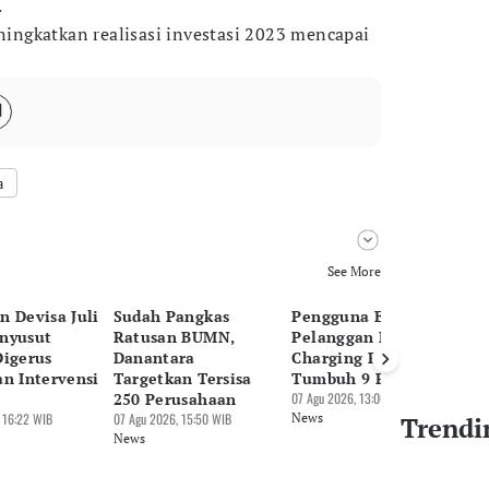
.
ngkatkan realisasi investasi 2023 mencapai
a
See More
n Devisa Juli
Sudah Pangkas
Pengguna EV Naik,
Pa
nyusut
Ratusan BUMN,
Pelanggan Home
Be
Digerus
Danantara
Charging PLN
Tr
an Intervensi
Targetkan Tersisa
Tumbuh 9 Persen
Mi
250 Perusahaan
07 Agu 2026, 13:06 WIB
07 
 16:22 WIB
07 Agu 2026, 15:50 WIB
News
Ne
Trendi
News