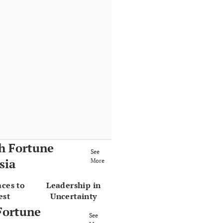
h Fortune
See
sia
More
aces to
Leadership in
est
Uncertainty
Fortune
See