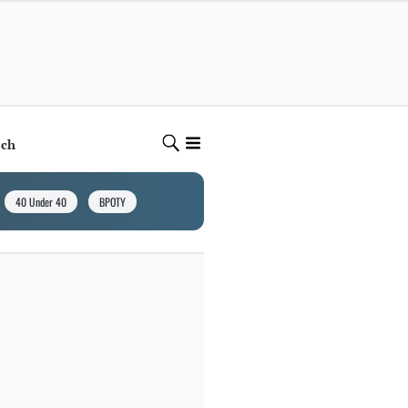
ech
40 Under 40
BPOTY