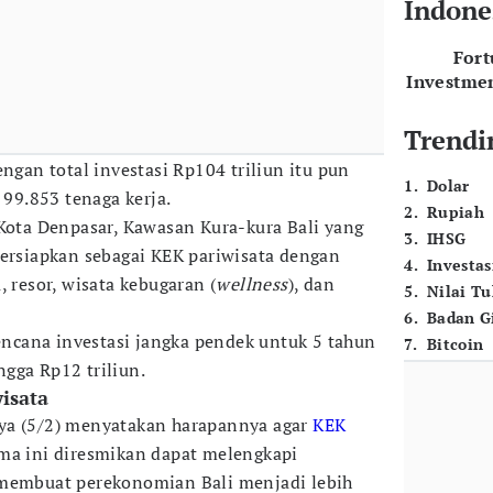
Indone
For
Investme
Trendi
engan total investasi Rp104 triliun itu pun
1
.
Dolar
99.853 tenaga kerja.
2
.
Rupiah
 Kota Denpasar, Kawasan Kura-kura Bali yang
3
.
IHSG
persiapkan sebagai KEK pariwisata dengan
4
.
Investas
, resor, wisata kebugaran (
wellness
), dan
5
.
Nilai T
6
.
Badan G
cana investasi jangka pendek untuk 5 tahun
7
.
Bitcoin
gga Rp12 triliun.
isata
ya (5/2) menyatakan harapannya agar
KEK
ma ini diresmikan dapat melengkapi
 membuat perekonomian Bali menjadi lebih