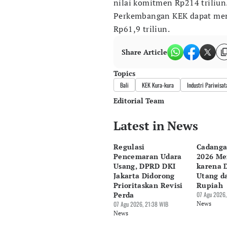
nilai komitmen Rp214 triliun
Perkembangan KEK dapat meni
Rp61,9 triliun.
Share Article
Topics
Bali
KEK Kura-kura
Industri Pariwisat
Editorial Team
Latest in News
Editor
Bonardo Maulana
Regulasi
Cadanga
Editor
Pencemaran Udara
2026 Me
Eko Wahyudi
Usang, DPRD DKI
karena 
Jakarta Didorong
Utang d
Prioritaskan Revisi
Rupiah
Perda
07 Agu 2026,
07 Agu 2026, 21:38 WIB
News
News