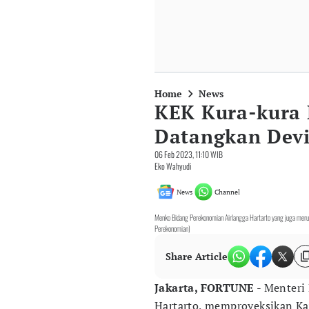
Home
News
KEK Kura-kura 
Datangkan Devi
06 Feb 2023, 11:10 WIB
Eko Wahyudi
News
Channel
Menko Bidang Perekonomian Airlangga Hartarto yang juga meru
Perekonomian)
Share Article
Jakarta, FORTUNE
- Menteri
Hartarto, memproyeksikan K