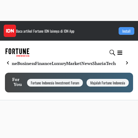
Baca artikel
Fortune IDN
lainnya di IDN App
Install
Home
Business
Finance
Luxury
Market
News
Sharia
Tech
For
Fortune Indonesia Investment Forum
Majalah Fortune Indonesia
I
You