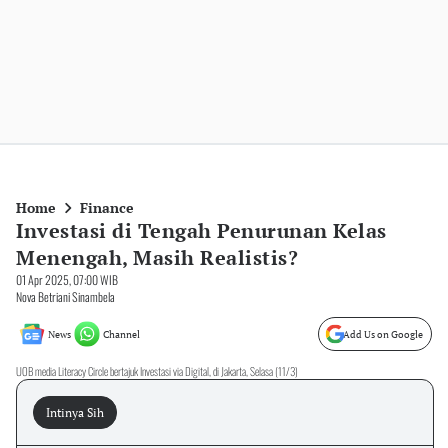
Home
Finance
Investasi di Tengah Penurunan Kelas
Menengah, Masih Realistis?
01 Apr 2025, 07:00 WIB
Nova Betriani Sinambela
News
Channel
Add Us on Google
UOB media Literacy Circle bertajuk Investasi via Digital, di Jakarta, Selasa (11/3)
Intinya Sih