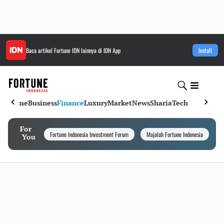
Baca artikel
Fortune IDN
lainnya di IDN App
Install
Home
Business
Finance
Luxury
Market
News
Sharia
Tech
For
Fortune Indonesia Investment Forum
Majalah Fortune Indonesia
I
You