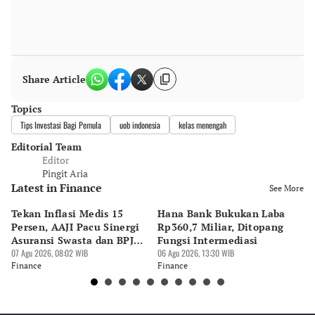
Share Article
Topics
Tips Investasi Bagi Pemula
uob indonesia
kelas menengah
Editorial Team
Editor
Pingit Aria
Latest in Finance
See More
Tekan Inflasi Medis 15
Hana Bank Bukukan Laba
BN
Persen, AAJI Pacu Sinergi
Rp360,7 Miliar, Ditopang
Rp
Asuransi Swasta dan BPJS
Fungsi Intermediasi
Ju
Kesehatan
07 Agu 2026, 08:02 WIB
06 Agu 2026, 13:30 WIB
06 
Finance
Finance
Fi