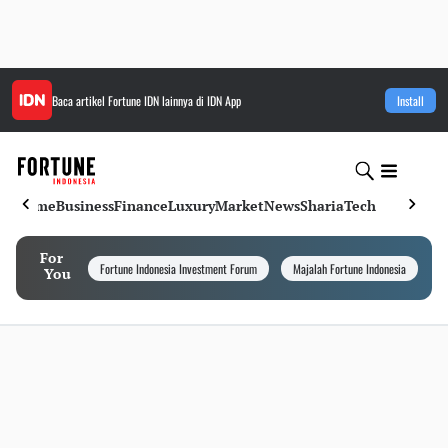
Baca artikel
Fortune IDN
lainnya di IDN App
Install
Home
Business
Finance
Luxury
Market
News
Sharia
Tech
For
Fortune Indonesia Investment Forum
Majalah Fortune Indonesia
I
You