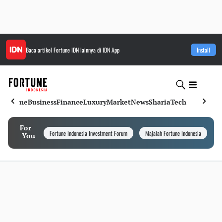
Baca artikel
Fortune IDN
lainnya di IDN App
Install
Home
Business
Finance
Luxury
Market
News
Sharia
Tech
For
Fortune Indonesia Investment Forum
Majalah Fortune Indonesia
I
You