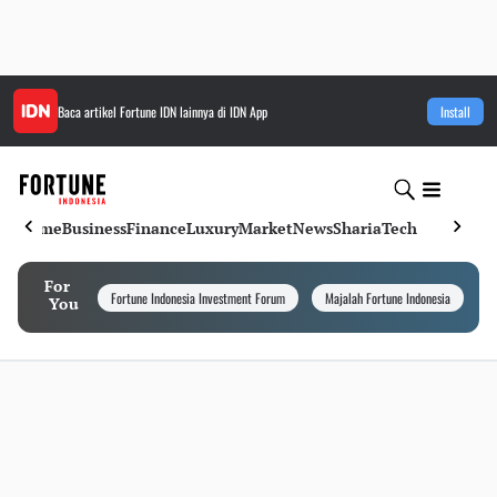
Baca artikel
Fortune IDN
lainnya di IDN App
Install
Home
Business
Finance
Luxury
Market
News
Sharia
Tech
For
Fortune Indonesia Investment Forum
Majalah Fortune Indonesia
I
You