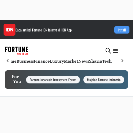
Baca artikel
Fortune IDN
lainnya di IDN App
Install
Home
Business
Finance
Luxury
Market
News
Sharia
Tech
For
Fortune Indonesia Investment Forum
Majalah Fortune Indonesia
I
You