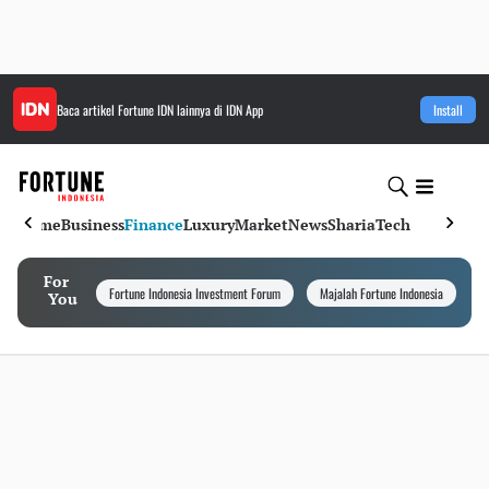
Baca artikel
Fortune IDN
lainnya di IDN App
Install
Home
Business
Finance
Luxury
Market
News
Sharia
Tech
For
Fortune Indonesia Investment Forum
Majalah Fortune Indonesia
I
You