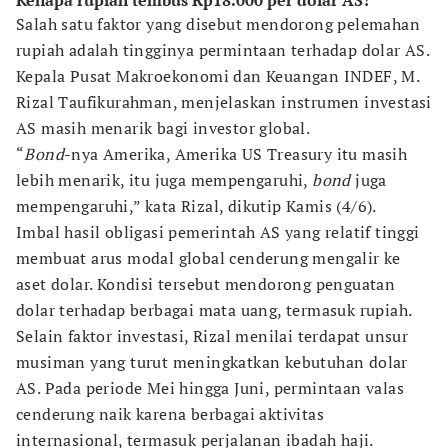
Kenapa rupiah tembus Rp18.000 per dolar AS?
Salah satu faktor yang disebut mendorong pelemahan
rupiah adalah tingginya permintaan terhadap dolar AS.
Kepala Pusat Makroekonomi dan Keuangan INDEF, M.
Rizal Taufikurahman, menjelaskan instrumen investasi
AS masih menarik bagi investor global.
“
Bond
-nya Amerika, Amerika US Treasury itu masih
lebih menarik, itu juga mempengaruhi,
bond
juga
mempengaruhi,” kata Rizal, dikutip Kamis (4/6).
Imbal hasil obligasi pemerintah AS yang relatif tinggi
membuat arus modal global cenderung mengalir ke
aset dolar. Kondisi tersebut mendorong penguatan
dolar terhadap berbagai mata uang, termasuk rupiah.
Selain faktor investasi, Rizal menilai terdapat unsur
musiman yang turut meningkatkan kebutuhan dolar
AS. Pada periode Mei hingga Juni, permintaan valas
cenderung naik karena berbagai aktivitas
internasional, termasuk perjalanan ibadah haji.