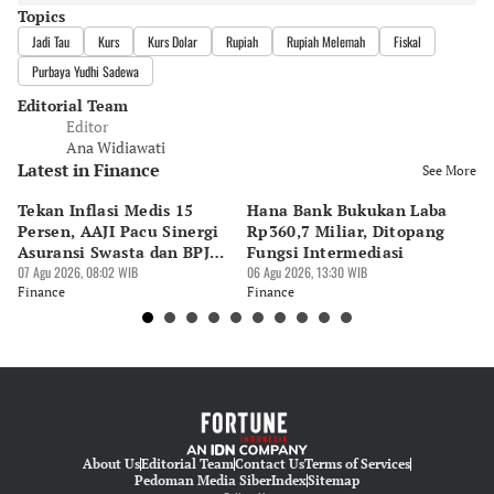
Topics
Jadi Tau
Kurs
Kurs Dolar
Rupiah
Rupiah Melemah
Fiskal
Purbaya Yudhi Sadewa
Editorial Team
Editor
Ana Widiawati
Latest in Finance
See More
Tekan Inflasi Medis 15
Hana Bank Bukukan Laba
BN
Persen, AAJI Pacu Sinergi
Rp360,7 Miliar, Ditopang
Rp
Asuransi Swasta dan BPJS
Fungsi Intermediasi
Ju
Kesehatan
07 Agu 2026, 08:02 WIB
06 Agu 2026, 13:30 WIB
06 
Finance
Finance
Fi
About Us
Editorial Team
Contact Us
Terms of Services
Pedoman Media Siber
Index
Sitemap