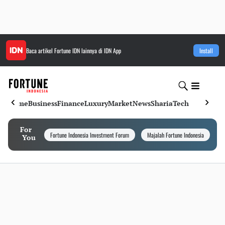
Baca artikel
Fortune IDN
lainnya di IDN App
Install
Home
Business
Finance
Luxury
Market
News
Sharia
Tech
For
Fortune Indonesia Investment Forum
Majalah Fortune Indonesia
I
You