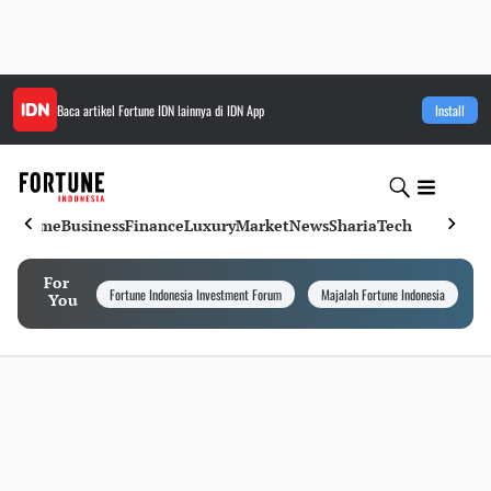
Baca artikel
Fortune IDN
lainnya di IDN App
Install
Home
Business
Finance
Luxury
Market
News
Sharia
Tech
For
Fortune Indonesia Investment Forum
Majalah Fortune Indonesia
I
You