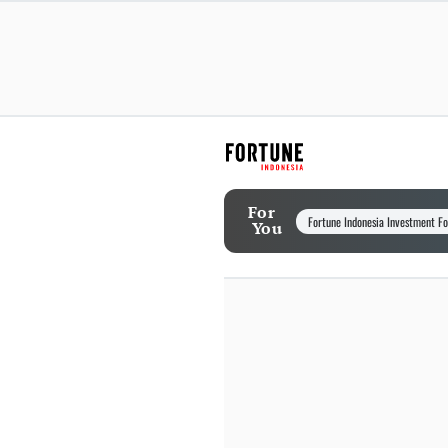
For
Fortune Indonesia Investment F
You