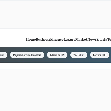
Home
Business
Finance
Luxury
Market
News
Sharia
T
orum
Majalah Fortune Indonesia
Iklanin di IDN
Yuk Pilih !
Fortune 100