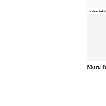
Tonton lebi
More f