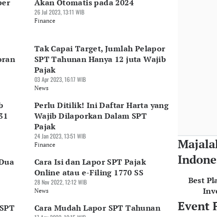
per
Akan Otomatis pada 2024
26 Jul 2023, 13:11 WIB
Finance
Tak Capai Target, Jumlah Pelapor
oran
SPT Tahunan Hanya 12 juta Wajib
Pajak
03 Apr 2023, 16:17 WIB
News
b
Perlu Ditilik! Ini Daftar Harta yang
31
Wajib Dilaporkan Dalam SPT
Pajak
24 Jan 2023, 13:51 WIB
Majala
Finance
Indone
 Dua
Cara Isi dan Lapor SPT Pajak
Online atau e-Filing 1770 SS
Best Pl
28 Nov 2022, 12:12 WIB
Inv
News
Event 
 SPT
Cara Mudah Lapor SPT Tahunan