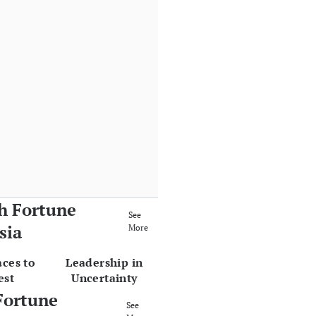
h Fortune
See
sia
More
aces to
Leadership in
est
Uncertainty
Fortune
See