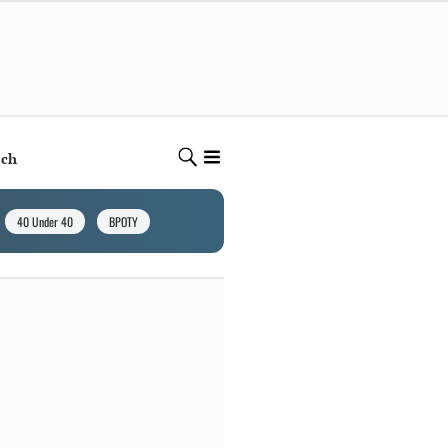
ech
40 Under 40
BPOTY