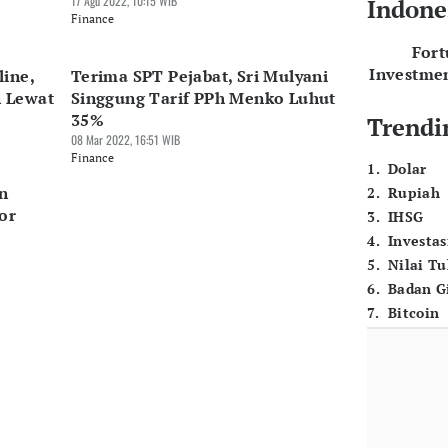
17 Agu 2022, 10:15 WIB
Indone
Finance
For
Investme
ine,
Terima SPT Pejabat, Sri Mulyani
 Lewat
Singgung Tarif PPh Menko Luhut
35%
Trendi
08 Mar 2022, 16:51 WIB
Finance
1
.
Dolar
n
2
.
Rupiah
or
3
.
IHSG
4
.
Investas
5
.
Nilai T
6
.
Badan G
7
.
Bitcoin