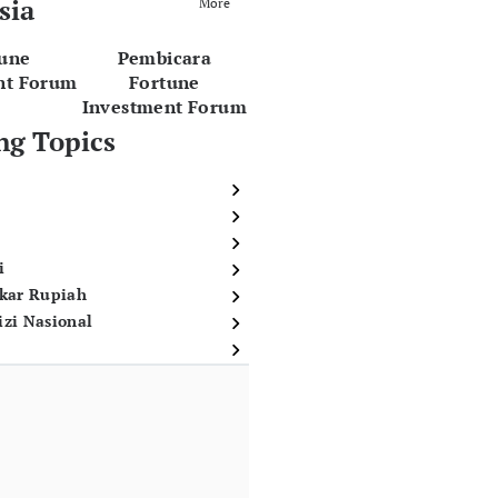
sia
More
tune
Pembicara
nt Forum
Fortune
Investment Forum
ng Topics
i
ukar Rupiah
izi Nasional