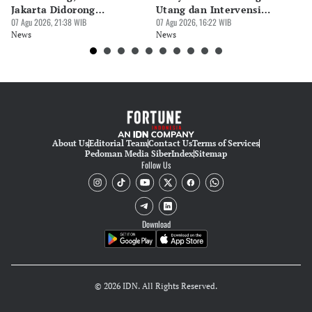
Hendra Friana
Jakarta Didorong
Utang dan Intervensi
Ta
Prioritaskan Revisi Perda
07 Agu 2026, 21:38 WIB
Rupiah
07 Agu 2026, 16:22 WIB
P
07 
News
News
Ne
About Us
Editorial Team
Contact Us
Terms of Services
Pedoman Media Siber
Index
Sitemap
Follow Us
Download
© 2026 IDN. All Rights Reserved.