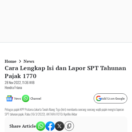
Home
News
Cara Lengkap Isi dan Lapor SPT Tahunan
Pajak 1770
28 Nov 2022, 11:36 WIB
Hendra Friana
News
Channel
Add Us on Google
Petugas pajak KPP Pratama Jakarta Tanah Abang Tiga (kiri) membantu seorang seorang wajib pajak mengisi laporan
SPT tahunan pajak, Rabu (16/3/2022). ANTARA FOTO/Aprillio Akbar
Share Article