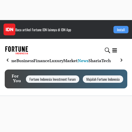
Baca artikel
Fortune IDN
lainnya di IDN App
Install
Home
Business
Finance
Luxury
Market
News
Sharia
Tech
For
Fortune Indonesia Investment Forum
Majalah Fortune Indonesia
I
You