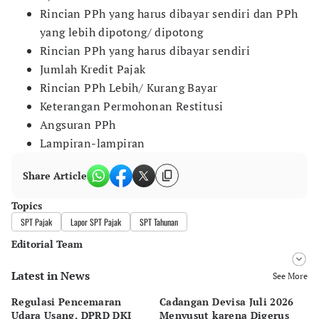
Rincian PPh yang harus dibayar sendiri dan PPh
yang lebih dipotong/ dipotong
Rincian PPh yang harus dibayar sendiri
Jumlah Kredit Pajak
Rincian PPh Lebih/ Kurang Bayar
Keterangan Permohonan Restitusi
Angsuran PPh
Lampiran-lampiran
Share Article
Topics
SPT Pajak
Lapor SPT Pajak
SPT Tahunan
Editorial Team
Latest in News
Editor
See More
Pingit Aria
Regulasi Pencemaran
Cadangan Devisa Juli 2026
S
Editor
Udara Usang, DPRD DKI
Menyusut karena Digerus
B